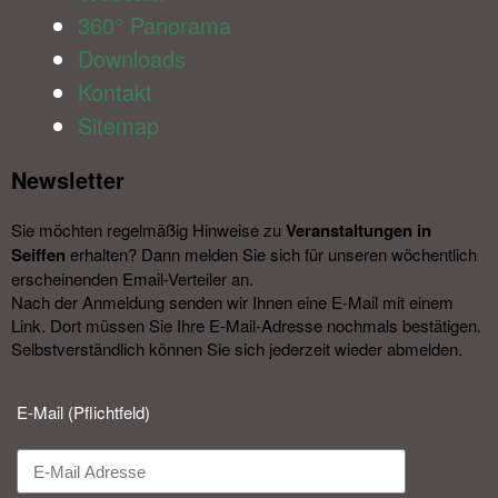
360° Panorama
Downloads
Kontakt
Sitemap
Newsletter​
Sie möchten regelmäßig Hinweise zu
Veranstal­tungen in
Seiffen
erhalten? Dann melden Sie sich für unseren wöchentlich
erscheinenden Email-Verteiler an.
Nach der Anmeldung senden wir Ihnen eine E-Mail mit einem
Link. Dort müssen Sie Ihre E-Mail-Adresse nochmals bestätigen.
Selbstverständlich können Sie sich jederzeit wieder abmelden.​
E-Mail (Pflichtfeld)