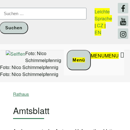
Zum
Inhalt
Suchen
Leichte
springen
nach:
Sprache
|
CZ
|
EN
Foto: Nico
MENU
MENU
Schimmelpfennig
Menü
Foto: Nico Schimmelpfennig
Foto: Nico Schimmelpfennig
Rathaus
Amtsblatt