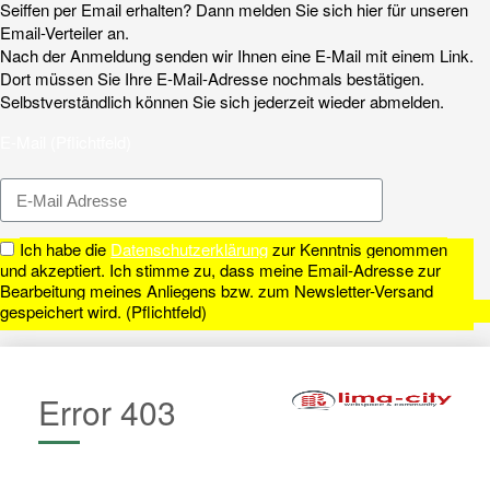
Seiffen per Email erhalten? Dann melden Sie sich hier für unseren
Fenster
Email-Verteiler an.
Nach der Anmeldung senden wir Ihnen eine E-Mail mit einem Link.
Dort müssen Sie Ihre E-Mail-Adresse nochmals bestätigen.
Selbstverständlich können Sie sich jederzeit wieder abmelden.
E-Mail (Pflichtfeld)
Ich habe die
Datenschutzerklärung
zur Kenntnis genommen
und akzeptiert. Ich stimme zu, dass meine Email-Adresse zur
Bearbeitung meines Anliegens bzw. zum Newsletter-Versand
gespeichert wird. (Pflichtfeld)
Error 403