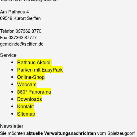
Am Rathaus 4
09548 Kurort Seiffen
Telefon 037362 8770
Fax 037362 87777
gemeinde@seiffen.de
Service
Rathaus Aktuell
Parken mit EasyPark
Online-Shop
Webcam
-
360° Panorama
Der
Downloads
Link
Kontakt
öffnet
Sitemap
in
Newsletter
einem
Sie möchten
aktuelle Verwaltungs­nachrichten
vom Spielzeugdorf
neuen