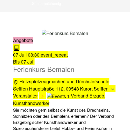
Schimmelpfennig
Angebote
07 Juli
08:30
event_repeat
Bis
07 Juli
Ferienkurs Bemalen
Holzspielzeugmacher- und Drechslerschule
Seiffen
Hauptstraße 112, 09548 Kurort Seiffen
Veranstalter
Verband Erzgeb.
Kunsthandwerker
Sie möchten gern selbst die Kunst des Drechselns,
Schnitzen oder des Bemalens erlernen? Der Verband
Erzgebirgischer Kunsthandwerker und
Spielzeughersteller bietet Hobby- und Ferienkurse in