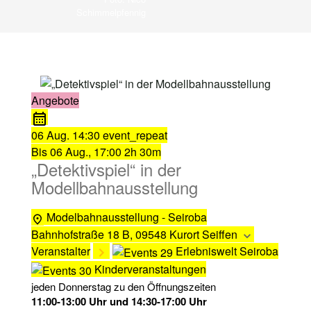
Schimmelpfennig
Angebote
06 Aug.
14:30
event_repeat
Bis
06 Aug., 17:00
2h 30m
„Detektivspiel“ in der
Modellbahnausstellung
Modelbahnausstellung - Seiroba
Bahnhofstraße 18 B, 09548 Kurort Seiffen
Veranstalter
Erlebniswelt Seiroba
Kinderveranstaltungen
jeden Donnerstag zu den Öffnungszeiten
11:00-13:00 Uhr und 14:30-17:00 Uhr