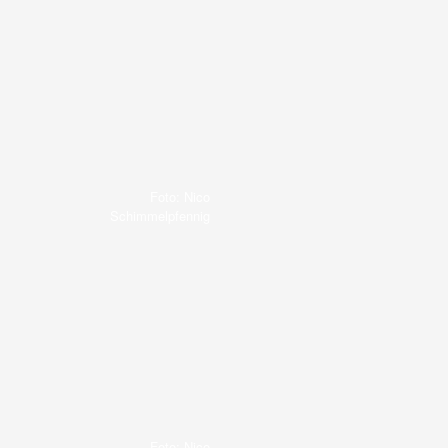
Foto: Nico
Schimmelpfennig
Foto: Nico