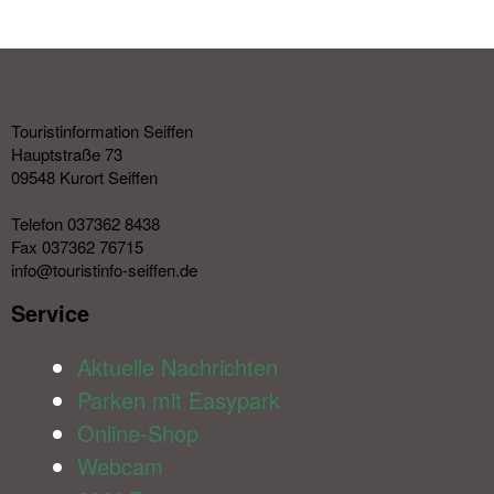
Touristinformation Seiffen
Hauptstraße 73
09548 Kurort Seiffen
Telefon 037362 8438
Fax 037362 76715
info@touristinfo-seiffen.de
Service​
Aktuelle Nachrichten
Parken mit Easypark
Online-Shop
Webcam