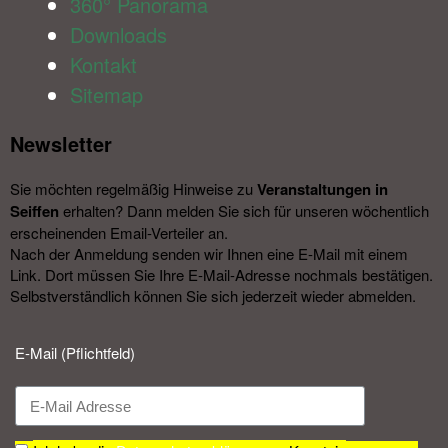
360° Panorama
Downloads
Kontakt
Sitemap
Newsletter​
Sie möchten regelmäßig Hinweise zu
Veranstal­tungen in
Seiffen
erhalten? Dann melden Sie sich für unseren wöchentlich
erscheinenden Email-Verteiler an.
Nach der Anmeldung senden wir Ihnen eine E-Mail mit einem
Link. Dort müssen Sie Ihre E-Mail-Adresse nochmals bestätigen.
Selbstverständlich können Sie sich jederzeit wieder abmelden.​
E-Mail (Pflichtfeld)