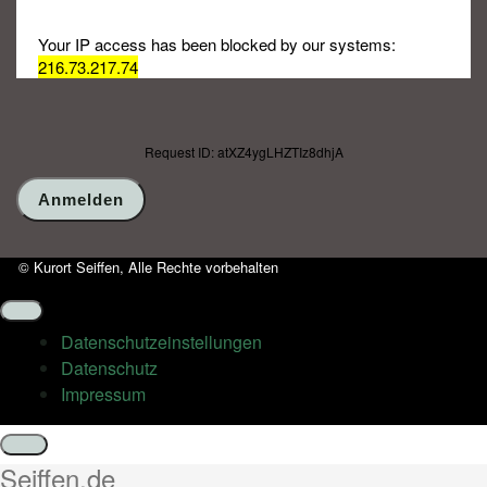
Your IP access has been blocked by our systems:
216.73.217.74
Request ID: atXZ4ygLHZTIz8dhjA
© Kurort Seiffen, Alle Rechte vorbehalten
Datenschutz­einstellungen
Datenschutz
Impressum
Schließen
Seiffen.de