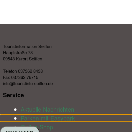
Touristinformation Seiffen
Hauptstraße 73
09548 Kurort Seiffen
Telefon 037362 8438
Fax 037362 76715
info@touristinfo-seiffen.de
Service​
Aktuelle Nachrichten
Parken mit Easypark
Online-Shop