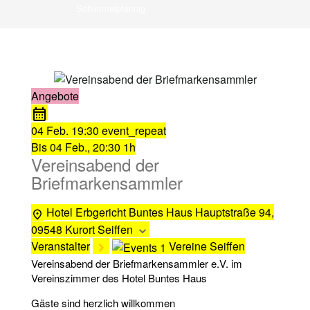
Schimmelpfennig
Angebote
04 Feb.
19:30
event_repeat
Bis
04 Feb., 20:30
1h
Vereinsabend der
Briefmarkensammler
Hotel Erbgericht Buntes Haus
Hauptstraße 94,
09548 Kurort Seiffen
Veranstalter
Vereine Seiffen
Vereinsabend der Briefmarkensammler e.V. im
Vereinszimmer des Hotel Buntes Haus
Gäste sind herzlich willkommen