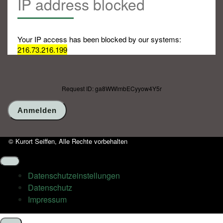
IP address blocked
Your IP access has been blocked by our systems:
216.73.216.199
Request ID: ga8WWlmbECyyow4Y5r
© Kurort Seiffen, Alle Rechte vorbehalten
Datenschutz­einstellungen
Datenschutz
Impressum