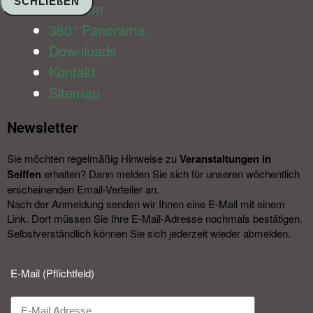
SCHLIEßEN
Webcam
360° Panorama
Downloads
Kontakt
Sitemap
Newsletter​
Sie möchten regelmäßig Hinweise zu
Veranstal­tungen in
Seiffen
erhalten? Dann melden Sie sich für unseren wöchentlich
erscheinenden Email-Verteiler an.
Nach der Anmeldung senden wir Ihnen eine E-Mail mit einem
Link. Dort müssen Sie Ihre E-Mail-Adresse nochmals bestätigen.
Selbstverständlich können Sie sich jederzeit wieder abmelden.​
E-Mail (Pflichtfeld)