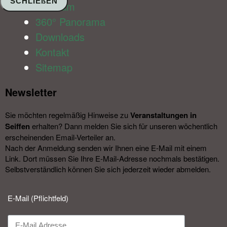
SCHLIEßEN
Webcam
360° Panorama
Downloads
Kontakt
Sitemap
Newsletter​
Sie möchten regelmäßig Hinweise zu
Veranstal­tungen in
Seiffen
erhalten? Dann melden Sie sich für unseren wöchentlich
erscheinenden Email-Verteiler an.
Nach der Anmeldung senden wir Ihnen eine E-Mail mit einem
Link. Dort müssen Sie Ihre E-Mail-Adresse nochmals bestätigen.
Selbstverständlich können Sie sich jederzeit wieder abmelden.​
E-Mail (Pflichtfeld)