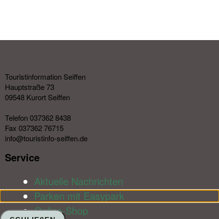
Touristinformation Seiffen
Hauptstraße 73
09548 Kurort Seiffen
Telefon 037362 8438
Fax 037362 76715
info@touristinfo-seiffen.de
Service​
Aktuelle Nachrichten
Parken mit Easypark
Online-Shop