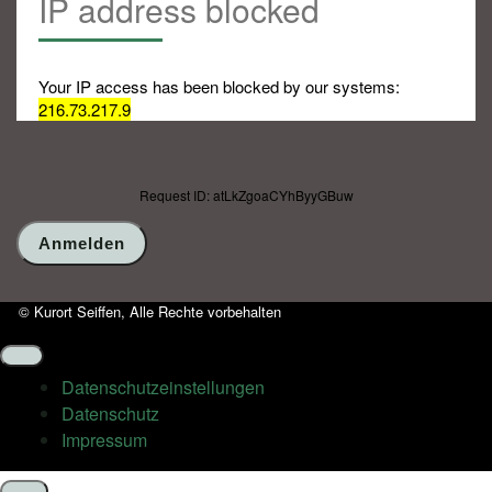
IP address blocked
Your IP access has been blocked by our systems:
216.73.217.9
Request ID: atLkZgoaCYhByyGBuw
© Kurort Seiffen, Alle Rechte vorbehalten
Datenschutz­einstellungen
Datenschutz
Impressum