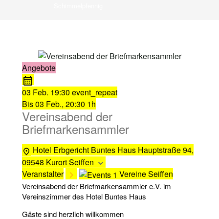
Schimmelpfennig
Angebote
03 Feb.
19:30
event_repeat
Bis
03 Feb., 20:30
1h
Vereinsabend der
Briefmarkensammler
Hotel Erbgericht Buntes Haus
Hauptstraße 94,
09548 Kurort Seiffen
Veranstalter
Vereine Seiffen
Vereinsabend der Briefmarkensammler e.V. im
Vereinszimmer des Hotel Buntes Haus
Gäste sind herzlich willkommen