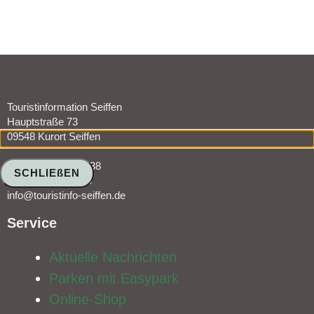
Touristinformation Seiffen
Hauptstraße 73
09548 Kurort Seiffen
Telefon 037362 8438
SCHLIEßEN
Fax 037362 76715
info@touristinfo-seiffen.de
Service​
Aktuelle Nachrichten
Parken mit Easypark
Online-Shop