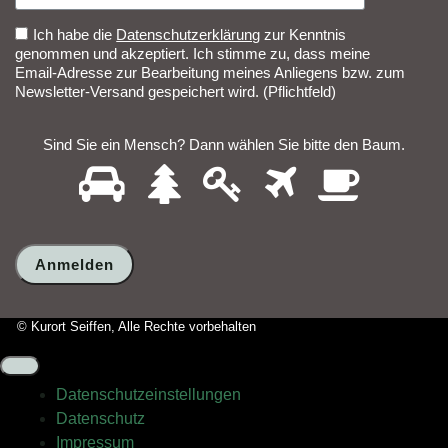
Ich habe die
Datenschutzerklärung
zur Kenntnis
genommen und akzeptiert. Ich stimme zu, dass meine
Email-Adresse zur Bearbeitung meines Anliegens bzw. zum
Newsletter-Versand gespeichert wird. (Pflichtfeld)
Sind Sie ein Mensch? Dann wählen Sie bitte
den Baum
.
1
2
3
4
5
Sind
Sie
ein
Mensch?
Dann
wählen
Sie
bitte
© Kurort Seiffen, Alle Rechte vorbehalten
den
Baum.
Datenschutz­einstellungen
Datenschutz
Impressum