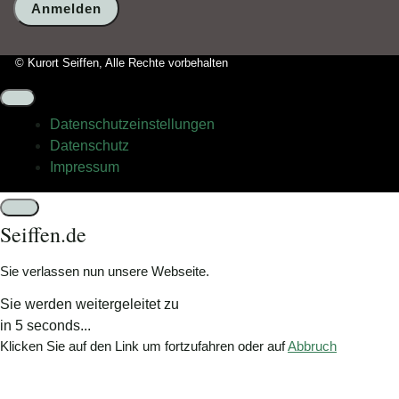
wählen
Sie
bitte
© Kurort Seiffen, Alle Rechte vorbehalten
das
Auto.
Datenschutz­einstellungen
Datenschutz
Impressum
Schließen
Seiffen.de
Sie verlassen nun unsere Webseite.
Sie werden weitergeleitet zu
in
5
seconds...
Klicken Sie auf den Link um fortzufahren oder auf
Abbruch