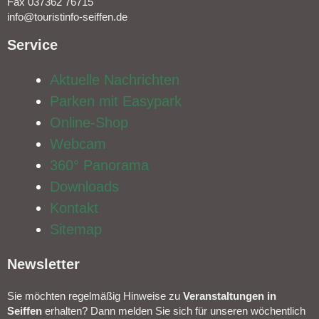
Fax 037362 76715
info@touristinfo-seiffen.de
Service​
Aktuelle Nachrichten
Parken mit Easypark
Online-Shop
Webcam
360° Panorama
Downloads
Kontakt
Sitemap
Newsletter​
Sie möchten regelmäßig Hinweise zu
Veranstal­tungen in
Seiffen
erhalten? Dann melden Sie sich für unseren wöchentlich