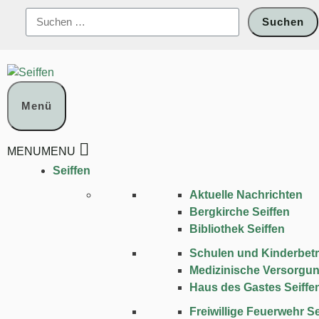
Zum
Suchen
Inhalt
nach:
springen
Menü
MENU
MENU
Seiffen
Aktuelle Nachrichten
Bergkirche Seiffen
Bibliothek Seiffen
Schulen und Kinder­bet
Medizinische Versorgu
Haus des Gastes Seiffe
Freiwillige Feuerwehr Se