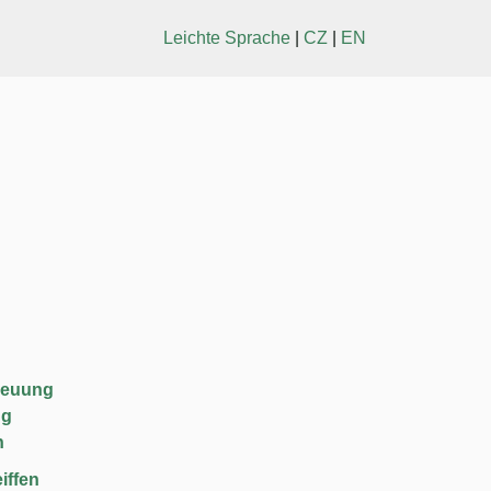
Leichte Sprache
|
CZ
|
EN
reuung
ng
n
iffen