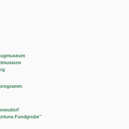
lzeugmuseum
chtmuseum
rg
lfeprogramm
hneudorf
ortuna Fundgrube”