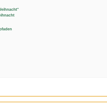
Weihnacht“
eihnacht
upfaden