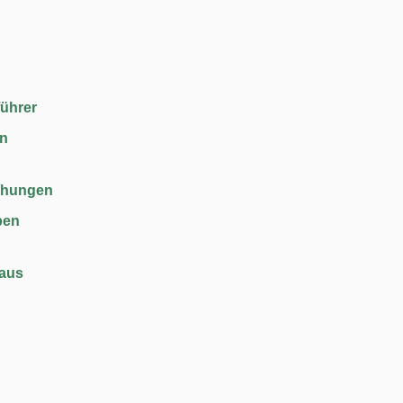
führer
en
chungen
ben
haus