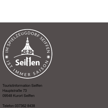
Touristinformation Seiffen
Hauptstraße 73
09548 Kurort Seiffen
Telefon 037362 8438