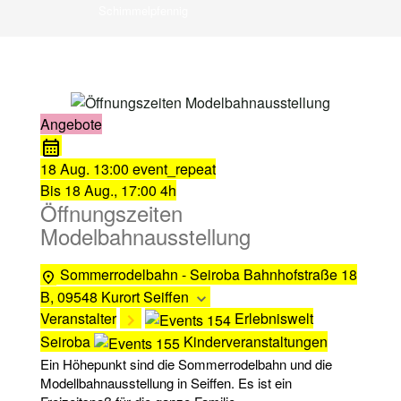
Schimmelpfennig
Angebote
18 Aug.
13:00
event_repeat
Bis
18 Aug., 17:00
4h
Öffnungszeiten
Modelbahnausstellung
Sommerrodelbahn - Seiroba
Bahnhofstraße 18
B, 09548 Kurort Seiffen
Veranstalter
Erlebniswelt
Seiroba
Kinderveranstaltungen
Ein Höhepunkt sind die Sommerrodelbahn und die
Modellbahnausstellung in Seiffen. Es ist ein