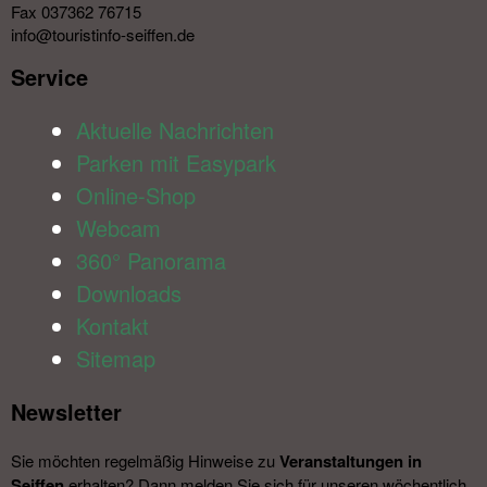
Fax 037362 76715
info@touristinfo-seiffen.de
Service​
Aktuelle Nachrichten
Parken mit Easypark
Online-Shop
Webcam
360° Panorama
Downloads
Kontakt
Sitemap
Newsletter​
Sie möchten regelmäßig Hinweise zu
Veranstal­tungen in
Seiffen
erhalten? Dann melden Sie sich für unseren wöchentlich