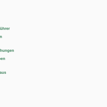
führer
en
chungen
ben
haus