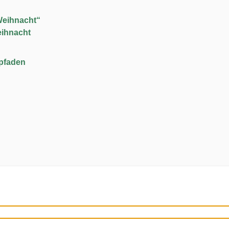
Weihnacht“
eihnacht
upfaden