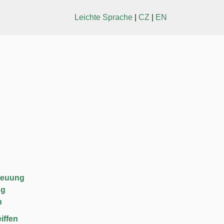
Leichte Sprache
|
CZ
|
EN
reuung
ng
n
iffen