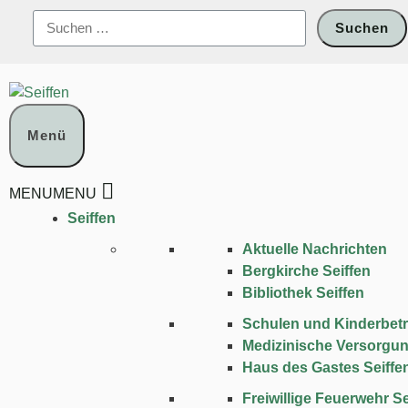
Zum
Suchen
Inhalt
nach:
springen
Menü
MENU
MENU
Seiffen
Aktuelle Nachrichten
Bergkirche Seiffen
Bibliothek Seiffen
Schulen und Kinder­bet
Medizinische Versorgu
Haus des Gastes Seiffe
Freiwillige Feuerwehr Se