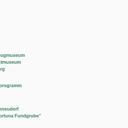
lzeugmuseum
chtmuseum
rg
lfeprogramm
hneudorf
ortuna Fundgrube”