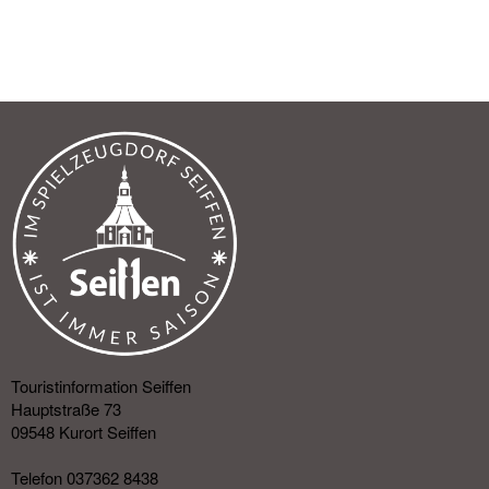
Touristinformation Seiffen
Hauptstraße 73
09548 Kurort Seiffen
Telefon 037362 8438