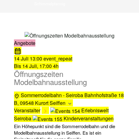
Schimmelpfennig
Angebote
14 Juli
13:00
event_repeat
Bis
14 Juli, 17:00
4h
Öffnungszeiten
Modelbahnausstellung
Sommerrodelbahn - Seiroba
Bahnhofstraße 18
B, 09548 Kurort Seiffen
Veranstalter
Erlebniswelt
Seiroba
Kinderveranstaltungen
Ein Höhepunkt sind die Sommerrodelbahn und die
Modellbahnausstellung in Seiffen. Es ist ein