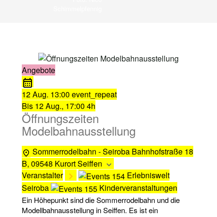
Schimmelpfennig
Angebote
12 Aug.
13:00
event_repeat
Bis
12 Aug., 17:00
4h
Öffnungszeiten
Modelbahnausstellung
Sommerrodelbahn - Seiroba
Bahnhofstraße 18
B, 09548 Kurort Seiffen
Veranstalter
Erlebniswelt
Seiroba
Kinderveranstaltungen
Ein Höhepunkt sind die Sommerrodelbahn und die
Modellbahnausstellung in Seiffen. Es ist ein