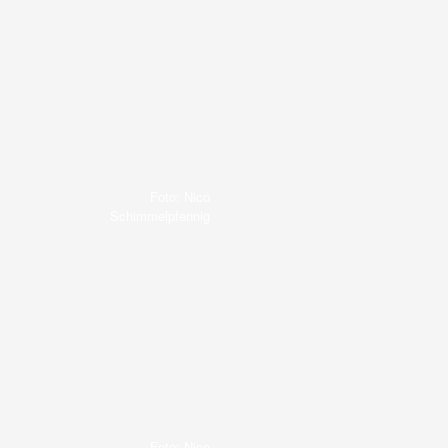
Foto: Nico
Schimmelpfennig
Foto: Nico