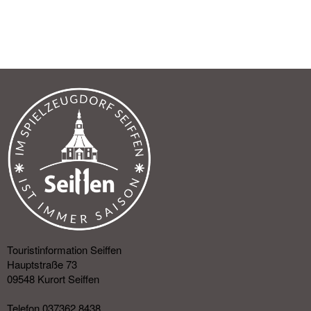
Touristinformation Seiffen
Hauptstraße 73
09548 Kurort Seiffen
Telefon 037362 8438