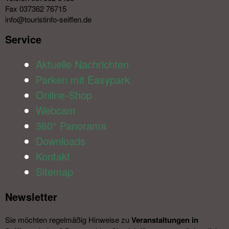
Fax 037362 76715
info@touristinfo-seiffen.de
Service​
Aktuelle Nachrichten
Parken mit Easypark
Online-Shop
Webcam
360° Panorama
Downloads
Kontakt
Sitemap
Newsletter​
Sie möchten regelmäßig Hinweise zu
Veranstal­tungen in