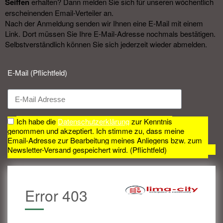
Seiffen
erhalten? Dann melden Sie sich für unseren wöchentlich
erscheinenden Email-Verteiler an.
Nach der Anmeldung senden wir Ihnen eine E-Mail mit einem
Link. Dort müssen Sie Ihre E-Mail-Adresse nochmals bestätigen.
Selbstverständlich können Sie sich jederzeit wieder abmelden.​
E-Mail (Pflichtfeld)
Ich habe die
Datenschutzerklärung
zur Kenntnis
genommen und akzeptiert. Ich stimme zu, dass meine
Email-Adresse zur Bearbeitung meines Anliegens bzw. zum
Newsletter-Versand gespeichert wird. (Pflichtfeld)
Error 403