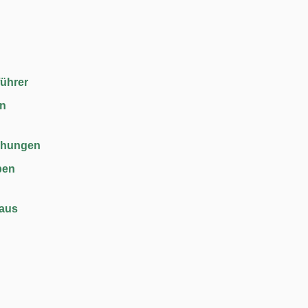
führer
en
chungen
ben
haus