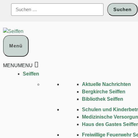
Zum
Suchen
Inhalt
nach:
springen
Menü
MENU
MENU
Seiffen
Aktuelle Nachrichten
Bergkirche Seiffen
Bibliothek Seiffen
Schulen und Kinder­bet
Medizinische Versorgu
Haus des Gastes Seiffe
Freiwillige Feuerwehr Se