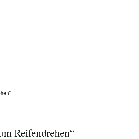
Foto: Nico Schimmelpfennig
um Reifendrehen“