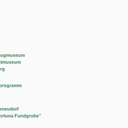
lzeugmuseum
chtmuseum
rg
lfeprogramm
hneudorf
ortuna Fundgrube”