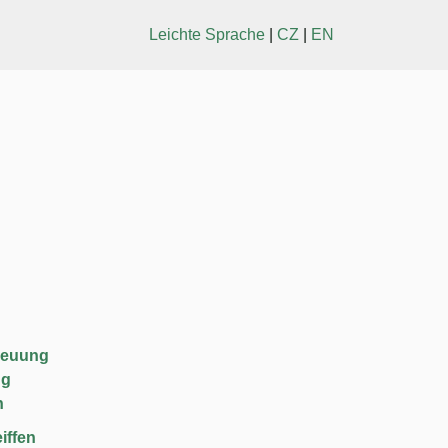
Leichte Sprache
|
CZ
|
EN
reuung
ng
n
iffen