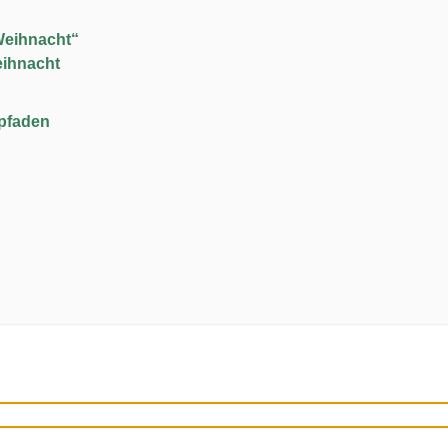
Weihnacht“
eihnacht
upfaden