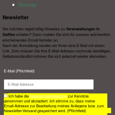
Sitemap
Newsletter​
Sie möchten regelmäßig Hinweise zu
Veranstal­tungen in
Seiffen
erhalten? Dann melden Sie sich für unseren wöchentlich
erscheinenden Email-Verteiler an.
Nach der Anmeldung senden wir Ihnen eine E-Mail mit einem
Link. Dort müssen Sie Ihre E-Mail-Adresse nochmals bestätigen.
Selbstverständlich können Sie sich jederzeit wieder abmelden.​
E-Mail (Pflichtfeld)
Ich habe die
Datenschutzerklärung
zur Kenntnis
genommen und akzeptiert. Ich stimme zu, dass meine
Email-Adresse zur Bearbeitung meines Anliegens bzw. zum
Newsletter-Versand gespeichert wird. (Pflichtfeld)