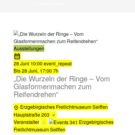
Schimmelpfennig
Ausstellungen
28 Juni
10:00
event_repeat
Bis
28 Juni, 17:00
7h
„Die Wurzeln der Ringe – Vom
Glasformenmachen zum
Reifendrehen“
Erzgebirgisches Freilichtmuseum Seiffen
Hauptstraße 203
Veranstalter
Erzgebirgisches
Freilichtmuseum Seiffen