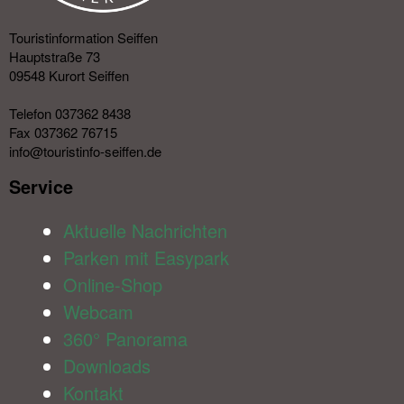
Touristinformation Seiffen
Hauptstraße 73
09548 Kurort Seiffen
Telefon 037362 8438
Fax 037362 76715
info@touristinfo-seiffen.de
Service​
Aktuelle Nachrichten
Parken mit Easypark
Online-Shop
Webcam
360° Panorama
Downloads
Kontakt