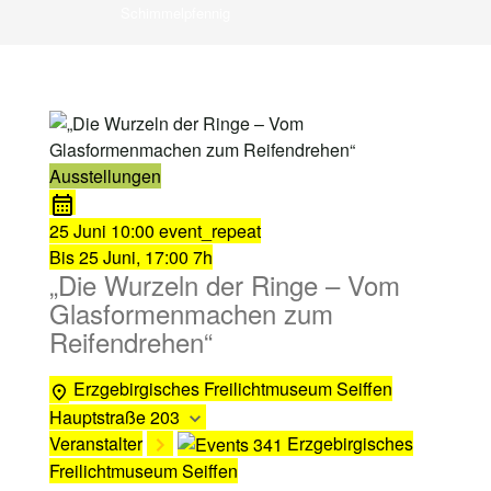
Schimmelpfennig
Ausstellungen
25 Juni
10:00
event_repeat
Bis
25 Juni, 17:00
7h
„Die Wurzeln der Ringe – Vom
Glasformenmachen zum
Reifendrehen“
Erzgebirgisches Freilichtmuseum Seiffen
Hauptstraße 203
Veranstalter
Erzgebirgisches
Freilichtmuseum Seiffen