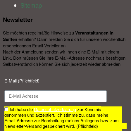
Sitemap
Newsletter​
Sie möchten regelmäßig Hinweise zu
Veranstal­tungen in
Seiffen
erhalten? Dann melden Sie sich für unseren wöchentlich
erscheinenden Email-Verteiler an.
Nach der Anmeldung senden wir Ihnen eine E-Mail mit einem
Link. Dort müssen Sie Ihre E-Mail-Adresse nochmals bestätigen.
Selbstverständlich können Sie sich jederzeit wieder abmelden.​
E-Mail (Pflichtfeld)
Ich habe die
Datenschutzerklärung
zur Kenntnis
genommen und akzeptiert. Ich stimme zu, dass meine
Email-Adresse zur Bearbeitung meines Anliegens bzw. zum
Newsletter-Versand gespeichert wird. (Pflichtfeld)