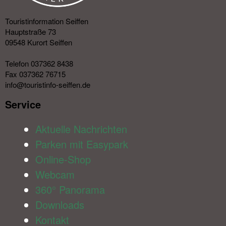
Touristinformation Seiffen
Hauptstraße 73
09548 Kurort Seiffen
Telefon 037362 8438
Fax 037362 76715
info@touristinfo-seiffen.de
Service​
Aktuelle Nachrichten
Parken mit Easypark
Online-Shop
Webcam
360° Panorama
Downloads
Kontakt