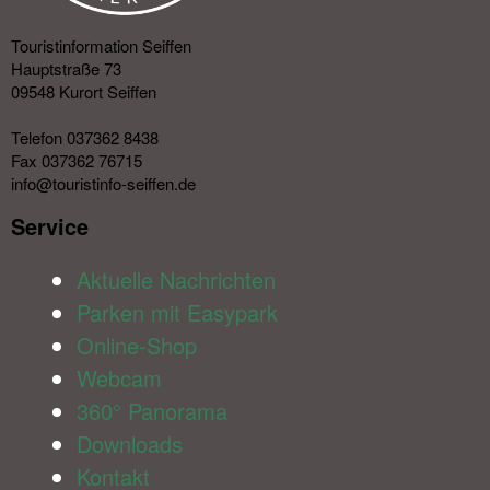
Touristinformation Seiffen
Hauptstraße 73
09548 Kurort Seiffen
Telefon 037362 8438
Fax 037362 76715
info@touristinfo-seiffen.de
Service​
Aktuelle Nachrichten
Parken mit Easypark
Online-Shop
Webcam
360° Panorama
Downloads
Kontakt