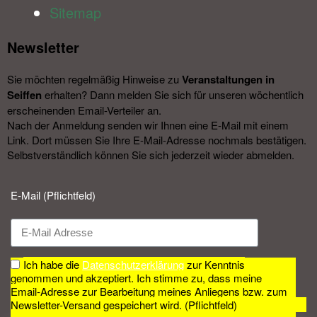
Sitemap
Newsletter​
Sie möchten regelmäßig Hinweise zu
Veranstal­tungen in
Seiffen
erhalten? Dann melden Sie sich für unseren wöchentlich
erscheinenden Email-Verteiler an.
Nach der Anmeldung senden wir Ihnen eine E-Mail mit einem
Link. Dort müssen Sie Ihre E-Mail-Adresse nochmals bestätigen.
Selbstverständlich können Sie sich jederzeit wieder abmelden.​
E-Mail (Pflichtfeld)
Ich habe die
Datenschutzerklärung
zur Kenntnis
genommen und akzeptiert. Ich stimme zu, dass meine
Email-Adresse zur Bearbeitung meines Anliegens bzw. zum
Newsletter-Versand gespeichert wird. (Pflichtfeld)