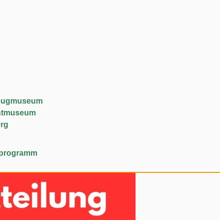
lzeugmuseum
chtmuseum
rg
lfeprogramm
hneudorf
ortuna Fundgrube”