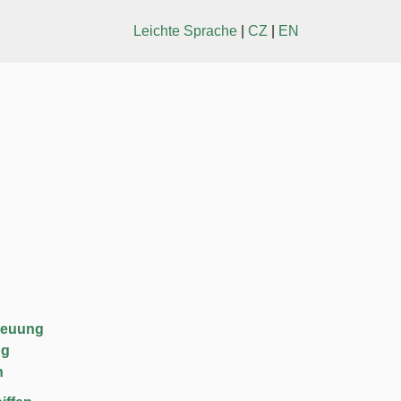
Leichte Sprache
|
CZ
|
EN
reuung
ng
n