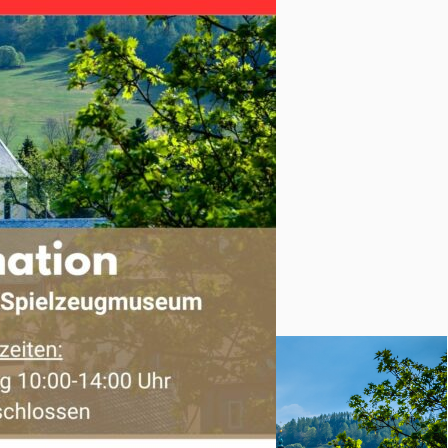
Weihnacht“
eihnacht
upfaden