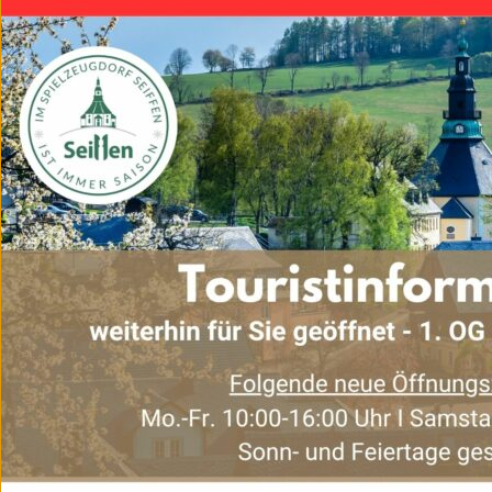
Seiffener Weihnacht
Bewerbung „Seiffener 
Anfahrt zur Seiffener W
Wunschbriefkasten
Lichterzug auf Bergba
Rentiermobil
Zinnwerkstatt
Seiffener Sternenmarkt
Weihnachtskalender
Höhepunkte