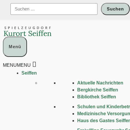
Zum
Suchen
Inhalt
nach:
springen
Menü
MENU
MENU
Seiffen
Aktuelle Nachrichten
Bergkirche Seiffen
Bibliothek Seiffen
Schulen und Kinder­bet
Medizinische Versorgu
Haus des Gastes Seiffe