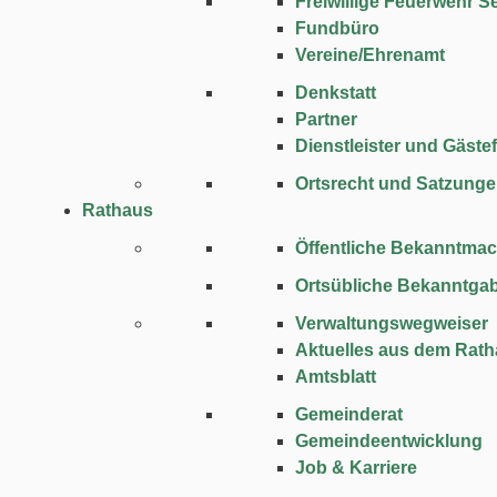
Freiwillige Feuerwehr Se
Fundbüro
Vereine/Ehrenamt
Denkstatt
Partner
Dienstleister und Gäste
Ortsrecht und Satzung
Rathaus
Öffentliche Bekanntma
Ortsübliche Bekanntga
Verwaltungswegweiser
Aktuelles aus dem Rat
Amtsblatt
Gemeinderat
Gemeindeentwicklung
Job & Karriere