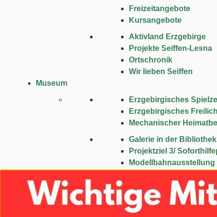
Freizeitangebote
Kursangebote
Aktivland Erzgebirge
Projekte Seiffen-Lesna
Ortschronik
Wir lieben Seiffen
Museum
Erzgebirgisches Spie
Erzgebirgisches Freili
Mechanischer Heimatbe
Galerie in der Bibliothek
Projektziel 3/ Soforthi
Modellbahnausstellung
Museum und Archiv
Heimatmuseum Deutsc
Abenteuer Bergwerk “F
Weihnachten