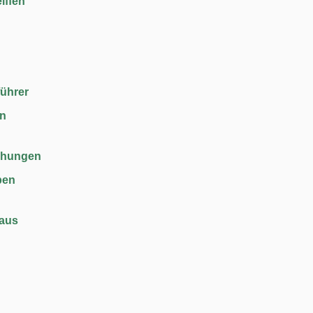
iffen
führer
en
chungen
ben
haus