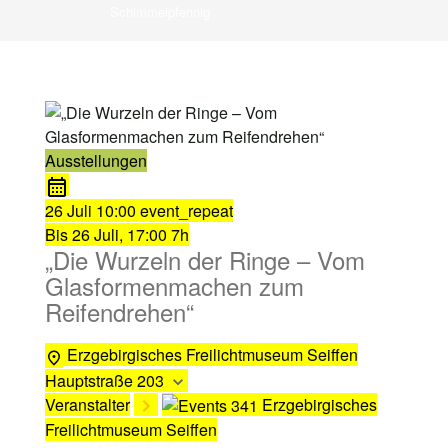
Schimmelpfennig
Ausstellungen
26 Juli
10:00
event_repeat
Bis
26 Juli, 17:00
7h
„Die Wurzeln der Ringe – Vom
Glasformenmachen zum
Reifendrehen“
Erzgebirgisches Freilichtmuseum Seiffen
Hauptstraße 203
Veranstalter
Erzgebirgisches
Freilichtmuseum Seiffen