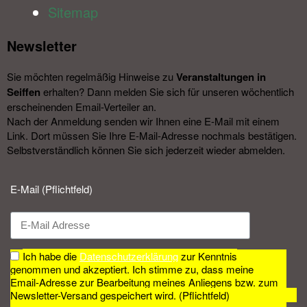
Sitemap
Newsletter​
Sie möchten regelmäßig Hinweise zu
Veranstal­tungen in
Seiffen
erhalten? Dann melden Sie sich für unseren wöchentlich
erscheinenden Email-Verteiler an.
Nach der Anmeldung senden wir Ihnen eine E-Mail mit einem
Link. Dort müssen Sie Ihre E-Mail-Adresse nochmals bestätigen.
Selbstverständlich können Sie sich jederzeit wieder abmelden.​
E-Mail (Pflichtfeld)
Ich habe die
Datenschutzerklärung
zur Kenntnis
genommen und akzeptiert. Ich stimme zu, dass meine
Email-Adresse zur Bearbeitung meines Anliegens bzw. zum
Newsletter-Versand gespeichert wird. (Pflichtfeld)