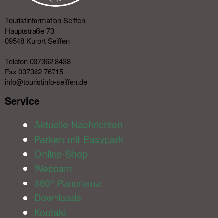
Touristinformation Seiffen
Hauptstraße 73
09548 Kurort Seiffen
Telefon 037362 8438
Fax 037362 76715
info@touristinfo-seiffen.de
Service​
Aktuelle Nachrichten
Parken mit Easypark
Online-Shop
Webcam
360° Panorama
Downloads
Kontakt