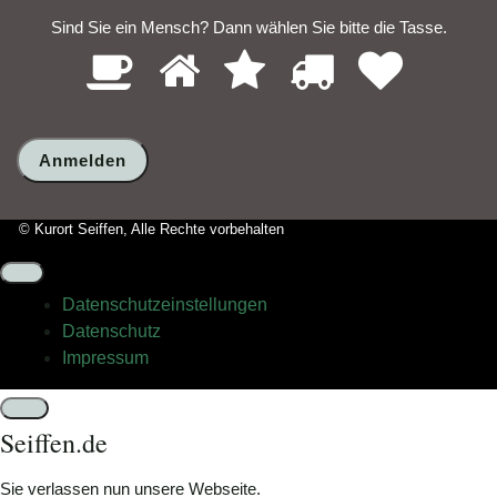
Sind Sie ein Mensch? Dann wählen Sie bitte
die Tasse
.
1
2
3
4
5
Sind
Sie
ein
Mensch?
Dann
wählen
Sie
bitte
© Kurort Seiffen, Alle Rechte vorbehalten
die
Tasse.
Datenschutz­einstellungen
Datenschutz
Impressum
Schließen
Seiffen.de
Sie verlassen nun unsere Webseite.