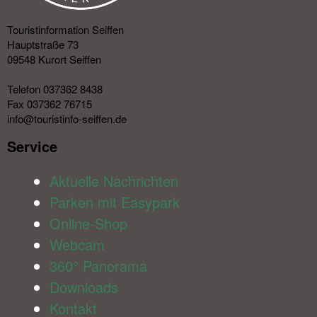
Touristinformation Seiffen
Hauptstraße 73
09548 Kurort Seiffen
Telefon 037362 8438
Fax 037362 76715
info@touristinfo-seiffen.de
Service​
Aktuelle Nachrichten
Parken mit Easypark
Online-Shop
Webcam
360° Panorama
Downloads
Kontakt