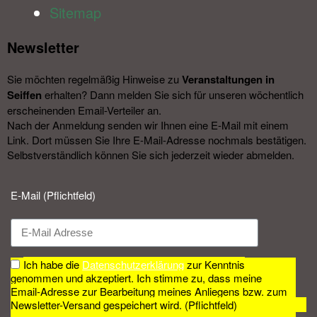
Sitemap
Newsletter​
Sie möchten regelmäßig Hinweise zu
Veranstal­tungen in
Seiffen
erhalten? Dann melden Sie sich für unseren wöchentlich
erscheinenden Email-Verteiler an.
Nach der Anmeldung senden wir Ihnen eine E-Mail mit einem
Link. Dort müssen Sie Ihre E-Mail-Adresse nochmals bestätigen.
Selbstverständlich können Sie sich jederzeit wieder abmelden.​
E-Mail (Pflichtfeld)
Ich habe die
Datenschutzerklärung
zur Kenntnis
genommen und akzeptiert. Ich stimme zu, dass meine
Email-Adresse zur Bearbeitung meines Anliegens bzw. zum
Newsletter-Versand gespeichert wird. (Pflichtfeld)