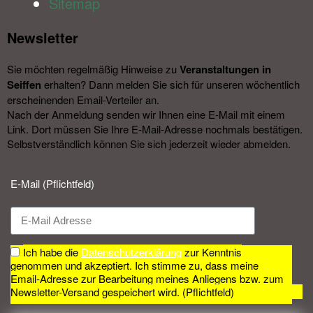
Sitemap
Newsletter​
Sie möchten regelmäßig Hinweise zu
Veranstal­tungen in
Seiffen
erhalten? Dann melden Sie sich für unseren wöchentlich
erscheinenden Email-Verteiler an.
Nach der Anmeldung senden wir Ihnen eine E-Mail mit einem
Link. Dort müssen Sie Ihre E-Mail-Adresse nochmals bestätigen.
Selbstverständlich können Sie sich jederzeit wieder abmelden.​
E-Mail (Pflichtfeld)
Ich habe die
Datenschutzerklärung
zur Kenntnis
genommen und akzeptiert. Ich stimme zu, dass meine
Email-Adresse zur Bearbeitung meines Anliegens bzw. zum
Newsletter-Versand gespeichert wird. (Pflichtfeld)