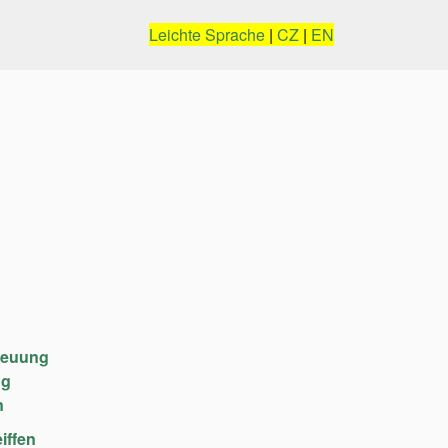
Leichte Sprache
|
CZ
|
EN
reuung
ng
n
iffen