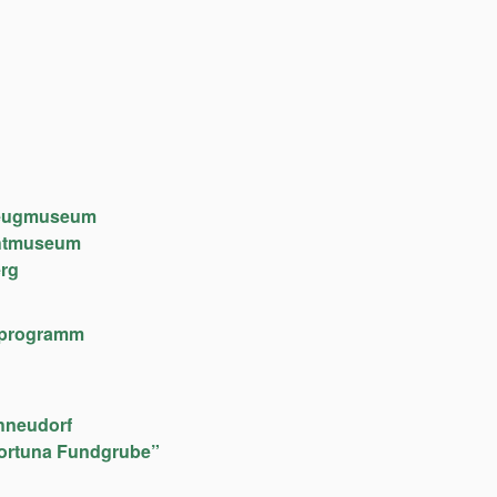
lzeugmuseum
chtmuseum
rg
lfeprogramm
hneudorf
ortuna Fundgrube”