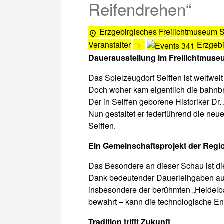
Reifendrehen“
Erzgebirgisches Freilichtmuseum 
Veranstalter
Erzgebi
Dauerausstellung im Freilichtmuse
Das Spielzeugdorf Seiffen ist weltweit
Doch woher kam eigentlich die bahnbr
Der in Seiffen geborene Historiker Dr.
Nun gestaltet er federführend die n
Seiffen.
Ein Gemeinschaftsprojekt der Regi
Das Besondere an dieser Schau ist di
Dank bedeutender Dauerleihgaben au
insbesondere der berühmten „Heidelba
bewahrt – kann die technologische En
Tradition trifft Zukunft