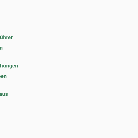
führer
en
chungen
ben
haus