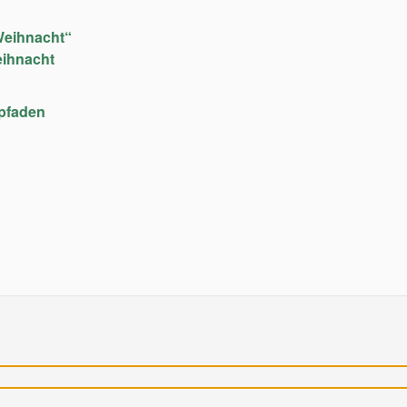
Weihnacht“
eihnacht
upfaden