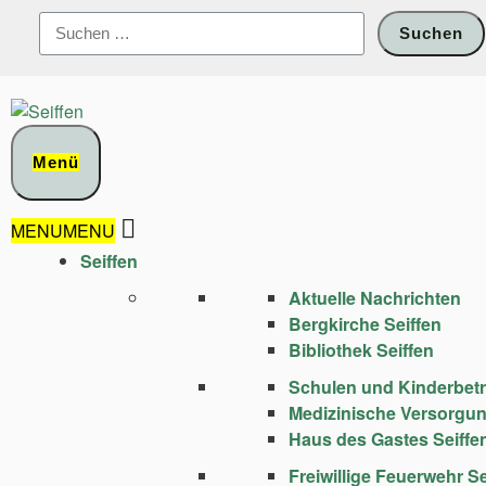
Zum
Suchen
Inhalt
nach:
springen
Menü
MENU
MENU
Seiffen
Aktuelle Nachrichten
Bergkirche Seiffen
Bibliothek Seiffen
Schulen und Kinder­bet
Medizinische Versorgu
Haus des Gastes Seiffe
Freiwillige Feuerwehr Se