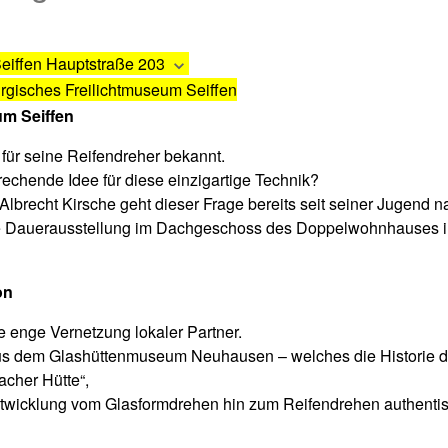
Seiffen
Hauptstraße 203
rgisches Freilichtmuseum Seiffen
um Seiffen
 für seine Reifendreher bekannt.
echende Idee für diese einzigartige Technik?
 Albrecht Kirsche geht dieser Frage bereits seit seiner Jugend n
eue Dauerausstellung im Dachgeschoss des Doppelwohnhauses 
on
e enge Vernetzung lokaler Partner.
s dem Glashüttenmuseum Neuhausen – welches die Historie de
cher Hütte“,
twicklung vom Glasformdrehen hin zum Reifendrehen authentisc