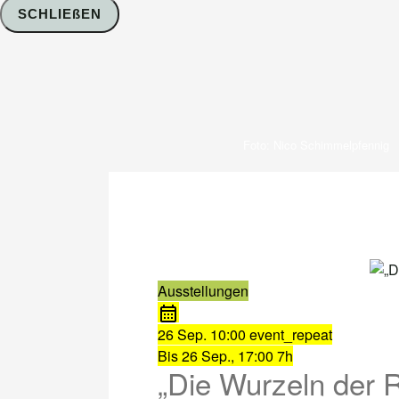
SCHLIEßEN
Foto: Nico Schimmelpfennig
Ausstellungen
26 Sep.
10:00
event_repeat
Bis
26 Sep., 17:00
7h
„Die Wurzeln der