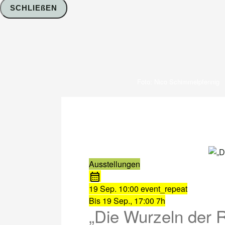
SCHLIEßEN
Foto: Nico Schimmelpfennig
Ausstellungen
19 Sep.
10:00
event_repeat
Bis
19 Sep., 17:00
7h
„Die Wurzeln der