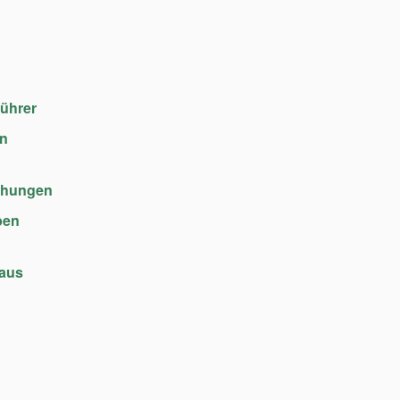
führer
en
chungen
ben
haus