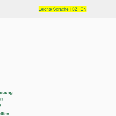
Leichte Sprache
|
CZ
|
EN
reuung
ng
n
iffen