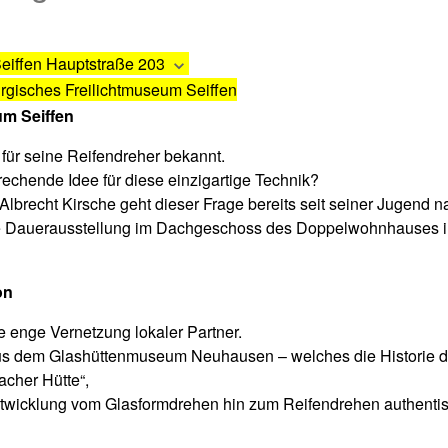
Seiffen
Hauptstraße 203
rgisches Freilichtmuseum Seiffen
um Seiffen
 für seine Reifendreher bekannt.
echende Idee für diese einzigartige Technik?
 Albrecht Kirsche geht dieser Frage bereits seit seiner Jugend n
eue Dauerausstellung im Dachgeschoss des Doppelwohnhauses 
on
e enge Vernetzung lokaler Partner.
s dem Glashüttenmuseum Neuhausen – welches die Historie de
cher Hütte“,
twicklung vom Glasformdrehen hin zum Reifendrehen authentisc