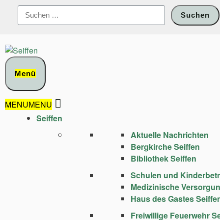
Zum
Suchen
Inhalt
nach:
springen
Menü
MENU
MENU
Seiffen
Aktuelle Nachrichten
Bergkirche Seiffen
Bibliothek Seiffen
Schulen und Kinder­bet
Medizinische Versorgu
Haus des Gastes Seiffe
Freiwillige Feuerwehr Se