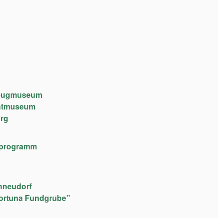
lzeugmuseum
chtmuseum
rg
lfeprogramm
hneudorf
ortuna Fundgrube”