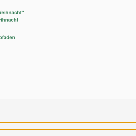
Weihnacht“
eihnacht
upfaden