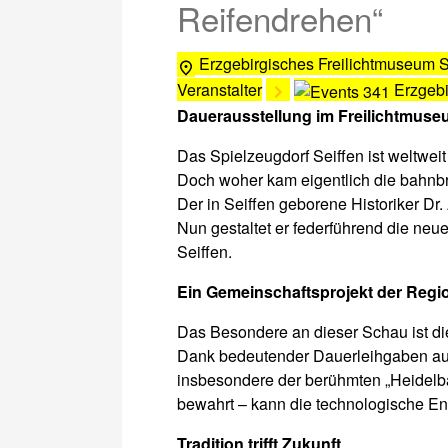
Reifendrehen“
Erzgebirgisches Freilichtmuseum 
Veranstalter
Erzgebi
Dauerausstellung im Freilichtmuse
Das Spielzeugdorf Seiffen ist weltweit
Doch woher kam eigentlich die bahnbr
Der in Seiffen geborene Historiker Dr.
Nun gestaltet er federführend die n
Seiffen.
Ein Gemeinschaftsprojekt der Regi
Das Besondere an dieser Schau ist di
Dank bedeutender Dauerleihgaben au
insbesondere der berühmten „Heidelba
bewahrt – kann die technologische En
Tradition trifft Zukunft