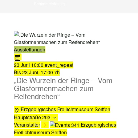
Schimmelpfennig
Ausstellungen
23 Juni
10:00
event_repeat
Bis
23 Juni, 17:00
7h
„Die Wurzeln der Ringe – Vom
Glasformenmachen zum
Reifendrehen“
Erzgebirgisches Freilichtmuseum Seiffen
Hauptstraße 203
Veranstalter
Erzgebirgisches
Freilichtmuseum Seiffen