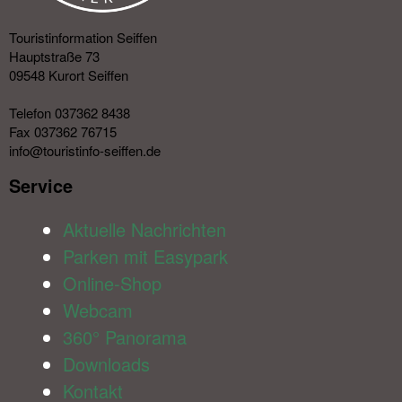
Touristinformation Seiffen
Hauptstraße 73
09548 Kurort Seiffen
Telefon 037362 8438
Fax 037362 76715
info@touristinfo-seiffen.de
Service​
Aktuelle Nachrichten
Parken mit Easypark
Online-Shop
Webcam
360° Panorama
Downloads
Kontakt