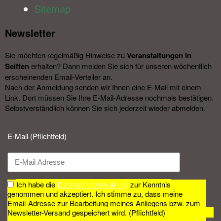
Sitemap
Newsletter​
Sie möchten regelmäßig Hinweise zu
Veranstal­tungen in
Seiffen
erhalten? Dann melden Sie sich für unseren wöchentlich
erscheinenden Email-Verteiler an.
Nach der Anmeldung senden wir Ihnen eine E-Mail mit einem
Link. Dort müssen Sie Ihre E-Mail-Adresse nochmals bestätigen.
Selbstverständlich können Sie sich jederzeit wieder abmelden.​
E-Mail (Pflichtfeld)
Ich habe die
Datenschutzerklärung
zur Kenntnis
genommen und akzeptiert. Ich stimme zu, dass meine
Email-Adresse zur Bearbeitung meines Anliegens bzw. zum
Newsletter-Versand gespeichert wird. (Pflichtfeld)