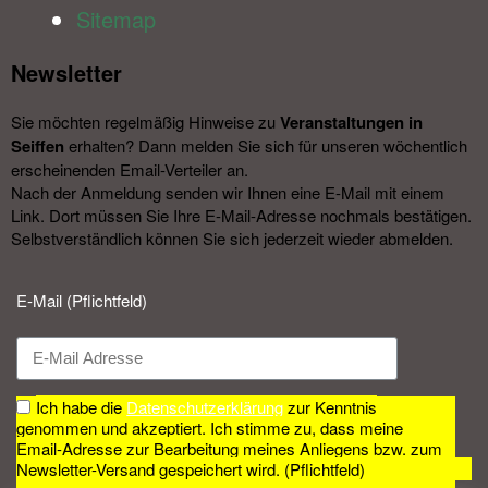
Sitemap
Newsletter​
Sie möchten regelmäßig Hinweise zu
Veranstal­tungen in
Seiffen
erhalten? Dann melden Sie sich für unseren wöchentlich
erscheinenden Email-Verteiler an.
Nach der Anmeldung senden wir Ihnen eine E-Mail mit einem
Link. Dort müssen Sie Ihre E-Mail-Adresse nochmals bestätigen.
Selbstverständlich können Sie sich jederzeit wieder abmelden.​
E-Mail (Pflichtfeld)
Ich habe die
Datenschutzerklärung
zur Kenntnis
genommen und akzeptiert. Ich stimme zu, dass meine
Email-Adresse zur Bearbeitung meines Anliegens bzw. zum
Newsletter-Versand gespeichert wird. (Pflichtfeld)