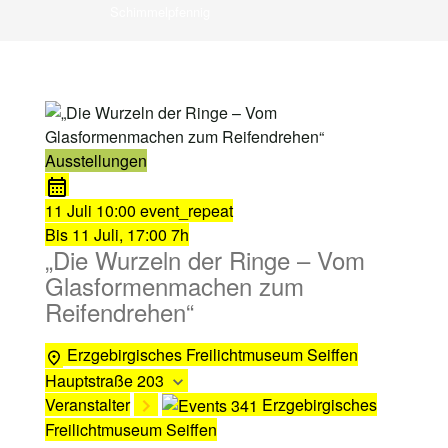
Schimmelpfennig
Ausstellungen
11 Juli
10:00
event_repeat
Bis
11 Juli, 17:00
7h
„Die Wurzeln der Ringe – Vom
Glasformenmachen zum
Reifendrehen“
Erzgebirgisches Freilichtmuseum Seiffen
Hauptstraße 203
Veranstalter
Erzgebirgisches
Freilichtmuseum Seiffen