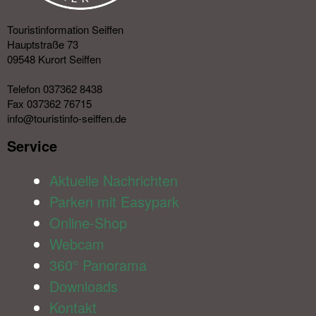
Touristinformation Seiffen
Hauptstraße 73
09548 Kurort Seiffen
Telefon 037362 8438
Fax 037362 76715
info@touristinfo-seiffen.de
Service​
Aktuelle Nachrichten
Parken mit Easypark
Online-Shop
Webcam
360° Panorama
Downloads
Kontakt