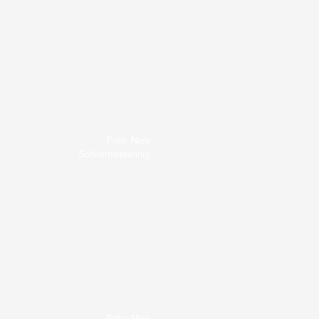
Foto: Nico
Schimmelpfennig
Foto: Nico