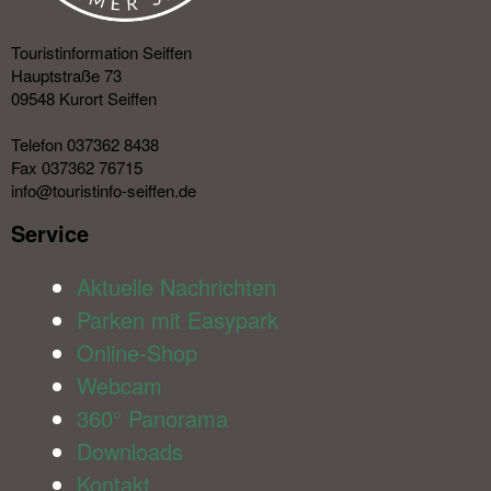
Touristinformation Seiffen
Hauptstraße 73
09548 Kurort Seiffen
Telefon 037362 8438
Fax 037362 76715
info@touristinfo-seiffen.de
Service​
Aktuelle Nachrichten
Parken mit Easypark
Online-Shop
Webcam
360° Panorama
Downloads
Kontakt