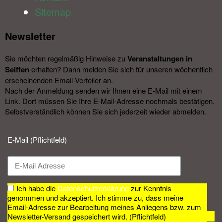
Sitemap
Newsletter​
Sie möchten regelmäßig Hinweise zu
Veranstal­tungen in
Seiffen
erhalten? Dann melden Sie sich für unseren wöchentlich
erscheinenden Email-Verteiler an.
Nach der Anmeldung senden wir Ihnen eine E-Mail mit einem
Link. Dort müssen Sie Ihre E-Mail-Adresse nochmals bestätigen.
Selbstverständlich können Sie sich jederzeit wieder abmelden.​
E-Mail (Pflichtfeld)
Ich habe die
Datenschutzerklärung
zur Kenntnis
genommen und akzeptiert. Ich stimme zu, dass meine
Email-Adresse zur Bearbeitung meines Anliegens bzw. zum
Newsletter-Versand gespeichert wird. (Pflichtfeld)