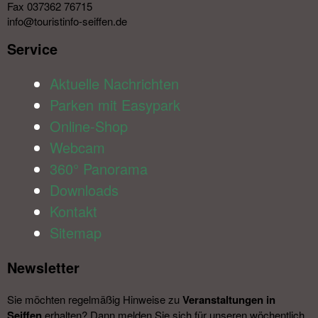
Fax 037362 76715
info@touristinfo-seiffen.de
Service​
Aktuelle Nachrichten
Parken mit Easypark
Online-Shop
Webcam
360° Panorama
Downloads
Kontakt
Sitemap
Newsletter​
Sie möchten regelmäßig Hinweise zu
Veranstal­tungen in
Seiffen
erhalten? Dann melden Sie sich für unseren wöchentlich