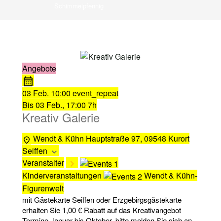
Schimmelpfennig
Angebote
03 Feb.
10:00
event_repeat
Bis
03 Feb., 17:00
7h
Kreativ Galerie
Wendt & Kühn
Hauptstraße 97, 09548 Kurort
Seiffen
Veranstalter
Kinderveranstaltungen
Wendt & Kühn-
Figurenwelt
mit Gästekarte Seiffen oder Erzgebirgsgästekarte
erhalten Sie 1,00 € Rabatt auf das Kreativangebot
Termine Januar bis Oktober, bitte melden Sie sich an.