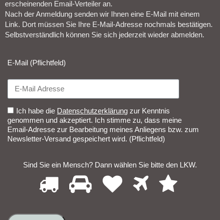
erscheinenden Email-Verteiler an.
Nach der Anmeldung senden wir Ihnen eine E-Mail mit einem
Link. Dort müssen Sie Ihre E-Mail-Adresse nochmals bestätigen.
Selbstverständlich können Sie sich jederzeit wieder abmelden.​
E-Mail (Pflichtfeld)
Ich habe die
Datenschutzerklärung
zur Kenntnis
genommen und akzeptiert. Ich stimme zu, dass meine
Email-Adresse zur Bearbeitung meines Anliegens bzw. zum
Newsletter-Versand gespeichert wird. (Pflichtfeld)
Sind Sie ein Mensch? Dann wählen Sie bitte
den LKW
.
1
2
3
4
5
Sind
Sie
ein
Mensch?
Dann