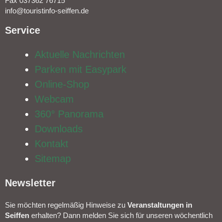
Fax 037362 76715
info@touristinfo-seiffen.de
Service​
Aktuelle Nachrichten
Parken mit Easypark
Online-Shop
Webcam
360° Panorama
Downloads
Kontakt
Sitemap
Newsletter​
Sie möchten regelmäßig Hinweise zu
Veranstal­tungen in
Seiffen
erhalten? Dann melden Sie sich für unseren wöchentlich