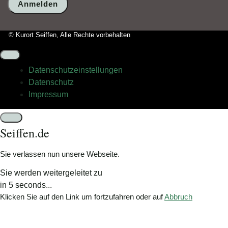
wählen
Sie
bitte
© Kurort Seiffen, Alle Rechte vorbehalten
den
LKW.
Datenschutz­einstellungen
Datenschutz
Impressum
Schließen
Seiffen.de
Sie verlassen nun unsere Webseite.
Sie werden weitergeleitet zu
in
5
seconds...
Klicken Sie auf den Link um fortzufahren oder auf
Abbruch