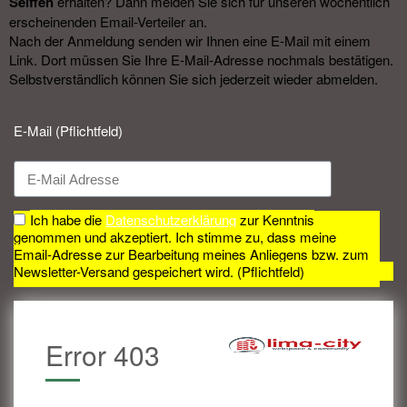
Seiffen
erhalten? Dann melden Sie sich für unseren wöchentlich
erscheinenden Email-Verteiler an.
Nach der Anmeldung senden wir Ihnen eine E-Mail mit einem
Link. Dort müssen Sie Ihre E-Mail-Adresse nochmals bestätigen.
Selbstverständlich können Sie sich jederzeit wieder abmelden.​
E-Mail (Pflichtfeld)
Ich habe die
Datenschutzerklärung
zur Kenntnis
genommen und akzeptiert. Ich stimme zu, dass meine
Email-Adresse zur Bearbeitung meines Anliegens bzw. zum
Newsletter-Versand gespeichert wird. (Pflichtfeld)
Error 403