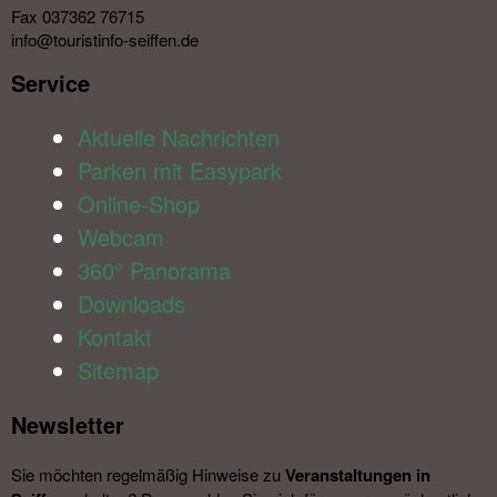
Fax 037362 76715
info@touristinfo-seiffen.de
Service​
Aktuelle Nachrichten
Parken mit Easypark
Online-Shop
Webcam
360° Panorama
Downloads
Kontakt
Sitemap
Newsletter​
Sie möchten regelmäßig Hinweise zu
Veranstal­tungen in