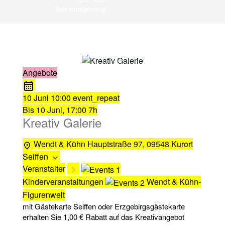
Schimmelpfennig
Angebote
10 Juni
10:00
event_repeat
Bis
10 Juni, 17:00
7h
Kreativ Galerie
Wendt & Kühn
Hauptstraße 97, 09548 Kurort
Seiffen
Veranstalter
Kinderveranstaltungen
Wendt & Kühn-
Figurenwelt
mit Gästekarte Seiffen oder Erzgebirgsgästekarte
erhalten Sie 1,00 € Rabatt auf das Kreativangebot