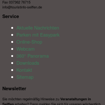
Fax 037362 76715
info@touristinfo-seiffen.de
Service​
Aktuelle Nachrichten
Parken mit Easypark
Online-Shop
Webcam
360° Panorama
Downloads
Kontakt
Sitemap
Newsletter​
Sie möchten regelmäßig Hinweise zu
Veranstal­tungen in
Seiffen
erhalten? Dann melden Sie sich für unseren wöchentlich