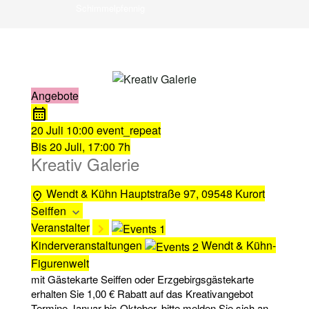
Schimmelpfennig
Angebote
20 Juli
10:00
event_repeat
Bis
20 Juli, 17:00
7h
Kreativ Galerie
Wendt & Kühn
Hauptstraße 97, 09548 Kurort
Seiffen
Veranstalter
Kinderveranstaltungen
Wendt & Kühn-
Figurenwelt
mit Gästekarte Seiffen oder Erzgebirgsgästekarte
erhalten Sie 1,00 € Rabatt auf das Kreativangebot
Termine Januar bis Oktober, bitte melden Sie sich an.