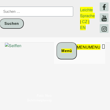
Zum
Inhalt
Suchen
Leichte
springen
nach:
Sprache
|
CZ
|
EN
MENU
MENU
Menü
Foto: Nico
Schimmelpfennig