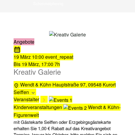
Schimmelpfennig
Angebote
19 März
10:00
event_repeat
Bis
19 März, 17:00
7h
Kreativ Galerie
Wendt & Kühn
Hauptstraße 97, 09548 Kurort
Seiffen
Veranstalter
Kinderveranstaltungen
Wendt & Kühn-
Figurenwelt
mit Gästekarte Seiffen oder Erzgebirgsgästekarte
erhalten Sie 1,00 € Rabatt auf das Kreativangebot
Termine Januar bis Oktober, bitte melden Sie sich an.