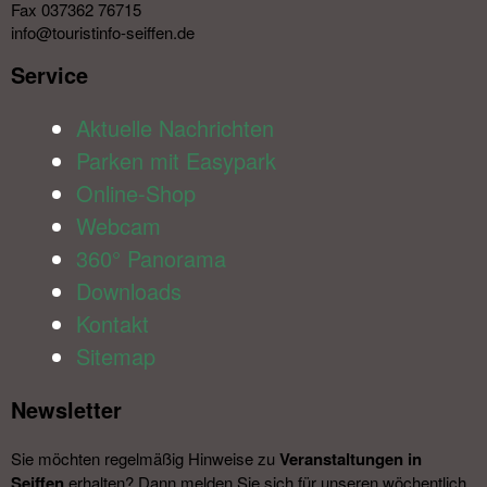
Fax 037362 76715
info@touristinfo-seiffen.de
Service​
Aktuelle Nachrichten
Parken mit Easypark
Online-Shop
Webcam
360° Panorama
Downloads
Kontakt
Sitemap
Newsletter​
Sie möchten regelmäßig Hinweise zu
Veranstal­tungen in
Seiffen
erhalten? Dann melden Sie sich für unseren wöchentlich