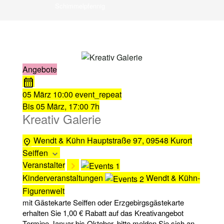
Schimmelpfennig
Angebote
05 März
10:00
event_repeat
Bis
05 März, 17:00
7h
Kreativ Galerie
Wendt & Kühn
Hauptstraße 97, 09548 Kurort
Seiffen
Veranstalter
Kinderveranstaltungen
Wendt & Kühn-
Figurenwelt
mit Gästekarte Seiffen oder Erzgebirgsgästekarte
erhalten Sie 1,00 € Rabatt auf das Kreativangebot
Termine Januar bis Oktober, bitte melden Sie sich an.