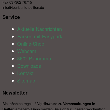
Fax 037362 76715
info@touristinfo-seiffen.de
Service​
Aktuelle Nachrichten
Parken mit Easypark
Online-Shop
Webcam
360° Panorama
Downloads
Kontakt
Sitemap
Newsletter​
Sie möchten regelmäßig Hinweise zu
Veranstal­tungen in
Seiffen
erhalten? Dann melden Sie sich für unseren wöchentlich