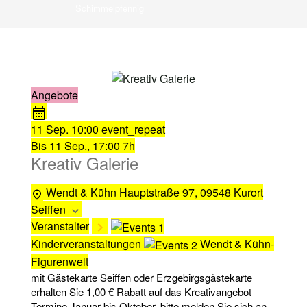
Schimmelpfennig
Angebote
11 Sep.
10:00
event_repeat
Bis
11 Sep., 17:00
7h
Kreativ Galerie
Wendt & Kühn
Hauptstraße 97, 09548 Kurort
Seiffen
Veranstalter
Kinderveranstaltungen
Wendt & Kühn-
Figurenwelt
mit Gästekarte Seiffen oder Erzgebirgsgästekarte
erhalten Sie 1,00 € Rabatt auf das Kreativangebot
Termine Januar bis Oktober, bitte melden Sie sich an.