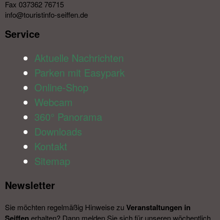
Fax 037362 76715
info@touristinfo-seiffen.de
Service​
Aktuelle Nachrichten
Parken mit Easypark
Online-Shop
Webcam
360° Panorama
Downloads
Kontakt
Sitemap
Newsletter​
Sie möchten regelmäßig Hinweise zu
Veranstal­tungen in
Seiffen
erhalten? Dann melden Sie sich für unseren wöchentlich