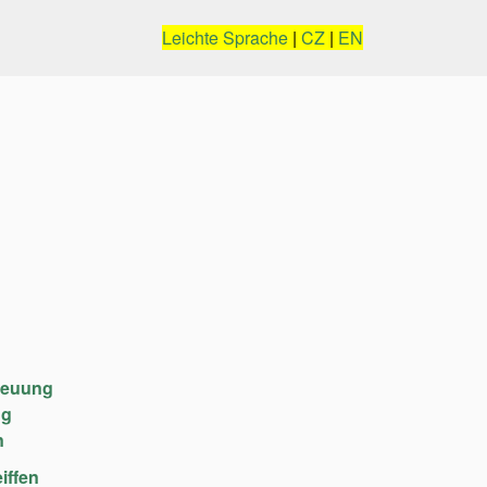
Leichte Sprache
|
CZ
|
EN
reuung
ng
n
iffen