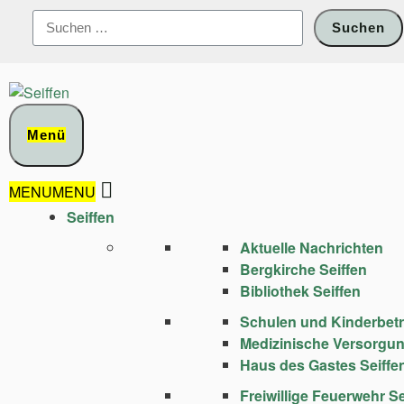
Zum
Suchen
Inhalt
nach:
springen
Menü
MENU
MENU
Seiffen
Aktuelle Nachrichten
Bergkirche Seiffen
Bibliothek Seiffen
Schulen und Kinder­bet
Medizinische Versorgu
Haus des Gastes Seiffe
Freiwillige Feuerwehr Se