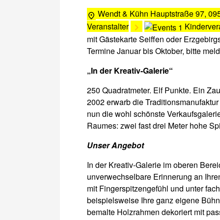
Wendt & Kühn
Hauptstraße 97, 095
Veranstalter
Kinderver
mit Gästekarte Seiffen oder Erzgebirg
Termine Januar bis Oktober, bitte meld
„In der Kreativ-Galerie“
250 Quadratmeter. Elf Punkte. Ein Zau
2002 erwarb die Traditionsmanufaktur
nun die wohl schönste Verkaufsgalerie 
Raumes: zwei fast drei Meter hohe Sp
Unser Angebot
In der Kreativ-Galerie im oberen Bere
unverwechselbare Erinnerung an Ihre
mit Fingerspitzengefühl und unter fach
beispielsweise Ihre ganz eigene Bühn
bemalte Holzrahmen dekoriert mit pass