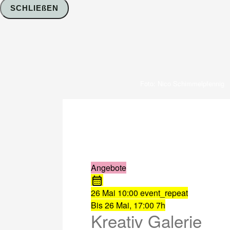
SCHLIEßEN
Foto: Nico Schimmelpfennig
Angebote
26 Mai
10:00
event_repeat
Bis
26 Mai, 17:00
7h
Kreativ Galerie