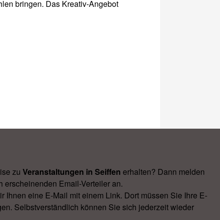
ahlen bringen. Das Kreativ-Angebot
ise zu
Veranstal­tungen in Seiffen
erhalten? Dann melden
h erscheinenden Email-Verteiler an.
Ihnen eine E-Mail mit einem Link. Dort müssen Sie Ihre E-
en. Selbstverständlich können Sie sich jederzeit wieder