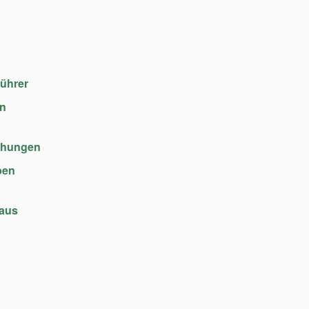
führer
en
chungen
ben
haus