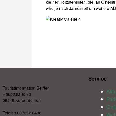
kleiner Holzutensilien, die, an Oster
wird je nach Jahreszeit um weitere Ak
Service​
Touristinformation Seiffen
Aktu
Hauptstraße 73
Par
09548 Kurort Seiffen
Onl
Telefon 037362 8438
We