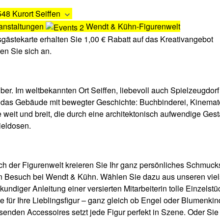
48 Kurort Seiffen
anstaltungen
Wendt & Kühn-Figurenwelt
sgästekarte erhalten Sie 1,00 € Rabatt auf das Kreativangebot
en Sie sich an.
ber. Im weltbekannten Ort Seiffen, liebevoll auch Spielzeugdorf
 das Gebäude mit bewegter Geschichte: Buchbinderei, Kinemat
weit und breit, die durch eine architektonisch aufwendige Gesta
ieldosen.
ich der Figurenwelt kreieren Sie Ihr ganz persönliches Schmucks
n Besuch bei Wendt & Kühn. Wählen Sie dazu aus unseren viels
kundiger Anleitung einer versierten Mitarbeiterin tolle Einzelst
e für Ihre Lieblingsfigur – ganz gleich ob Engel oder Blumenk
enden Accessoires setzt jede Figur perfekt in Szene. Oder Sie 