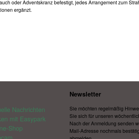
strauch oder Adventskranz befestigt, jedes Arrangement zum Str
tionen ergänzt.
Newsletter​
elle Nachrichten
Sie möchten regelmäßig Hinwe
Sie sich für unseren wöchentlic
ken mit Easypark
Nach der Anmeldung senden wir 
ine-Shop
Mail-Adresse nochmals bestätig
bcam
abmelden.​