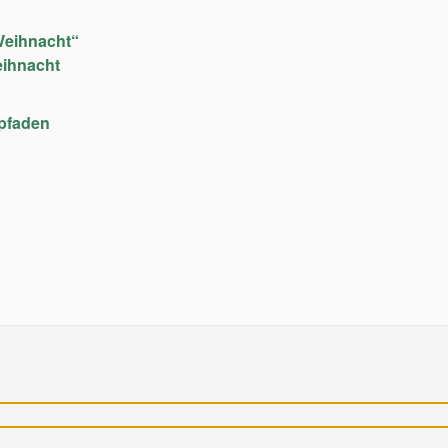
Weihnacht“
eihnacht
upfaden