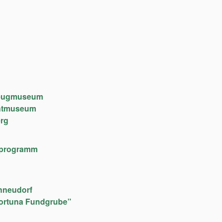
lzeugmuseum
chtmuseum
rg
lfeprogramm
hneudorf
ortuna Fundgrube”