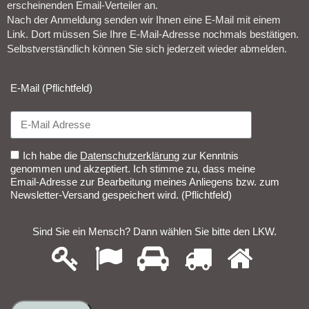
erscheinenden Email-Verteiler an.
Nach der Anmeldung senden wir Ihnen eine E-Mail mit einem
Link. Dort müssen Sie Ihre E-Mail-Adresse nochmals bestätigen.
Selbstverständlich können Sie sich jederzeit wieder abmelden.​
E-Mail (Pflichtfeld)
Ich habe die
Datenschutzerklärung
zur Kenntnis
genommen und akzeptiert. Ich stimme zu, dass meine
Email-Adresse zur Bearbeitung meines Anliegens bzw. zum
Newsletter-Versand gespeichert wird. (Pflichtfeld)
Sind Sie ein Mensch? Dann wählen Sie bitte
den LKW
.
1
2
3
4
5
Sind
Sie
ein
Mensch?
Dann