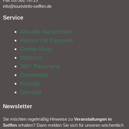
Fax 037362 76715
info@touristinfo-seiffen.de
Service​
Aktuelle Nachrichten
Parken mit Easypark
Online-Shop
Webcam
360° Panorama
Downloads
Kontakt
Sitemap
Newsletter​
Sie möchten regelmäßig Hinweise zu
Veranstal­tungen in
Seiffen
erhalten? Dann melden Sie sich für unseren wöchentlich