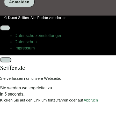
wählen
Sie
bitte
© Kurort Seiffen, Alle Rechte vorbehalten
den
LKW.
Datenschutz­einstellungen
Datenschutz
Impressum
Schließen
Seiffen.de
Sie verlassen nun unsere Webseite.
Sie werden weitergeleitet zu
in
5
seconds...
Klicken Sie auf den Link um fortzufahren oder auf
Abbruch