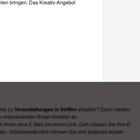
ahlen bringen. Das Kreativ-Angebot
ise zu
Veranstal­tungen in Seiffen
erhalten? Dann melden
h erscheinenden Email-Verteiler an.
Ihnen eine E-Mail mit einem Link. Dort müssen Sie Ihre E-
en. Selbstverständlich können Sie sich jederzeit wieder