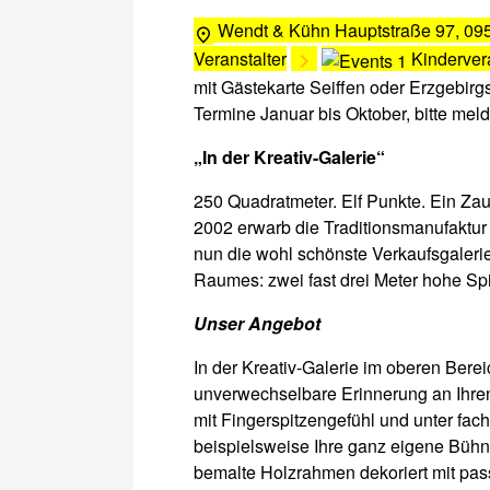
Wendt & Kühn
Hauptstraße 97, 095
Veranstalter
Kinderver
mit Gästekarte Seiffen oder Erzgebirg
Termine Januar bis Oktober, bitte meld
„In der Kreativ-Galerie“
250 Quadratmeter. Elf Punkte. Ein Zau
2002 erwarb die Traditionsmanufaktur
nun die wohl schönste Verkaufsgalerie 
Raumes: zwei fast drei Meter hohe Sp
Unser Angebot
In der Kreativ-Galerie im oberen Bere
unverwechselbare Erinnerung an Ihre
mit Fingerspitzengefühl und unter fach
beispielsweise Ihre ganz eigene Bühn
bemalte Holzrahmen dekoriert mit pass