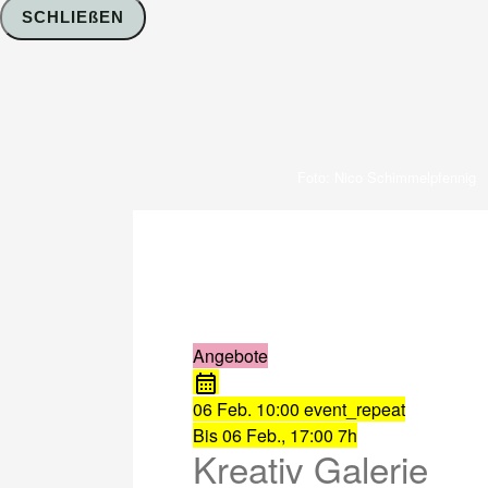
SCHLIEßEN
Foto: Nico Schimmelpfennig
Angebote
06 Feb.
10:00
event_repeat
Bis
06 Feb., 17:00
7h
Kreativ Galerie