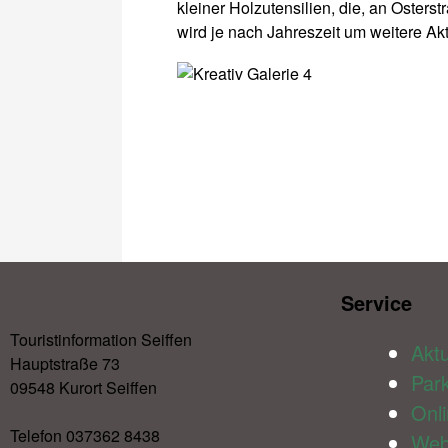
kleiner Holzutensilien, die, an Oster
wird je nach Jahreszeit um weitere Ak
Service​
Touristinformation Seiffen
Aktu
Hauptstraße 73
Par
09548 Kurort Seiffen
Onl
Telefon 037362 8438
We