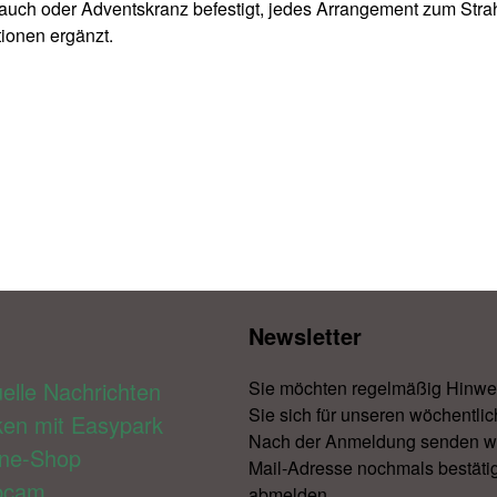
strauch oder Adventskranz befestigt, jedes Arrangement zum Str
tionen ergänzt.
Newsletter​
elle Nachrichten
Sie möchten regelmäßig Hinwe
Sie sich für unseren wöchentlic
ken mit Easypark
Nach der Anmeldung senden wir 
ine-Shop
Mail-Adresse nochmals bestätig
bcam
abmelden.​