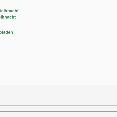
Weihnacht“
eihnacht
upfaden