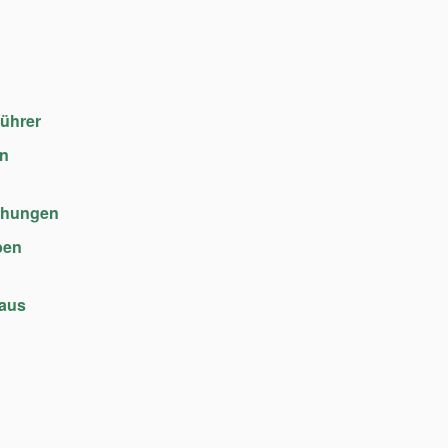
führer
en
chungen
ben
haus