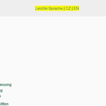
Leichte Sprache
|
CZ
|
EN
reuung
ng
n
iffen