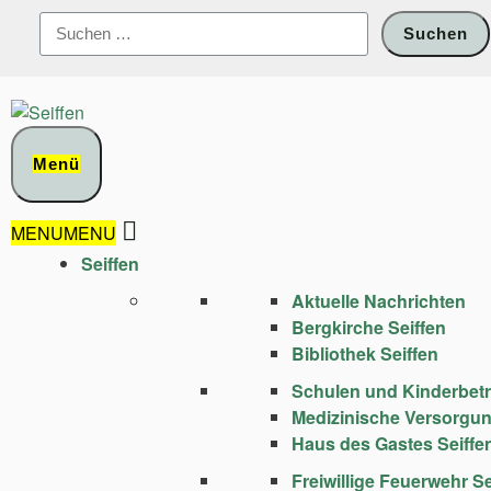
Zum
Suchen
Inhalt
nach:
springen
Menü
MENU
MENU
Seiffen
Aktuelle Nachrichten
Bergkirche Seiffen
Bibliothek Seiffen
Schulen und Kinder­bet
Medizinische Versorgu
Haus des Gastes Seiffe
Freiwillige Feuerwehr Se