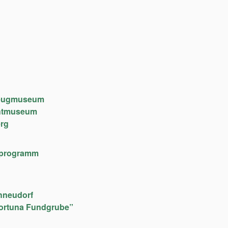
lzeugmuseum
chtmuseum
rg
lfeprogramm
hneudorf
ortuna Fundgrube”