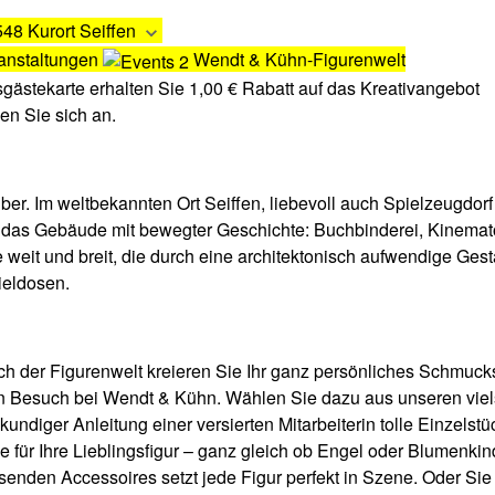
48 Kurort Seiffen
anstaltungen
Wendt & Kühn-Figurenwelt
sgästekarte erhalten Sie 1,00 € Rabatt auf das Kreativangebot
en Sie sich an.
ber. Im weltbekannten Ort Seiffen, liebevoll auch Spielzeugdorf
 das Gebäude mit bewegter Geschichte: Buchbinderei, Kinemat
weit und breit, die durch eine architektonisch aufwendige Gesta
ieldosen.
ich der Figurenwelt kreieren Sie Ihr ganz persönliches Schmucks
n Besuch bei Wendt & Kühn. Wählen Sie dazu aus unseren viels
kundiger Anleitung einer versierten Mitarbeiterin tolle Einzelst
e für Ihre Lieblingsfigur – ganz gleich ob Engel oder Blumenk
enden Accessoires setzt jede Figur perfekt in Szene. Oder Sie 