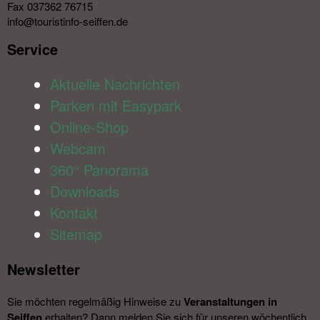
Fax 037362 76715
info@touristinfo-seiffen.de
Service​
Aktuelle Nachrichten
Parken mit Easypark
Online-Shop
Webcam
360° Panorama
Downloads
Kontakt
Sitemap
Newsletter​
Sie möchten regelmäßig Hinweise zu
Veranstal­tungen in
Seiffen
erhalten? Dann melden Sie sich für unseren wöchentlich