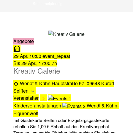
Schimmelpfennig
Angebote
29 Apr.
10:00
event_repeat
Bis
29 Apr., 17:00
7h
Kreativ Galerie
Wendt & Kühn
Hauptstraße 97, 09548 Kurort
Seiffen
Veranstalter
Kinderveranstaltungen
Wendt & Kühn-
Figurenwelt
mit Gästekarte Seiffen oder Erzgebirgsgästekarte
erhalten Sie 1,00 € Rabatt auf das Kreativangebot
Termine Januar bis Oktober, bitte melden Sie sich an.