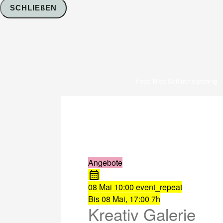
SCHLIEßEN
Foto: Nico Schimmelpfennig
Angebote
08 Mai
10:00
event_repeat
Bis
08 Mai, 17:00
7h
Kreativ Galerie