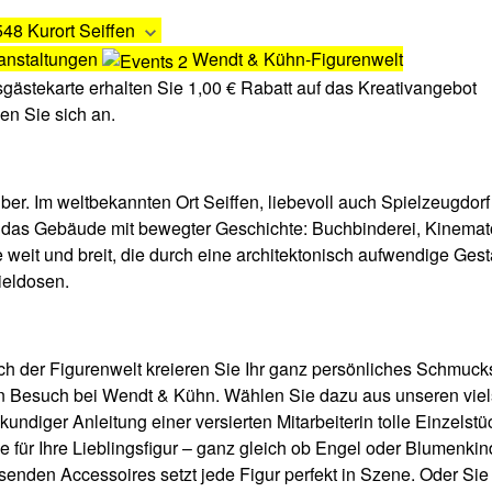
48 Kurort Seiffen
anstaltungen
Wendt & Kühn-Figurenwelt
sgästekarte erhalten Sie 1,00 € Rabatt auf das Kreativangebot
en Sie sich an.
ber. Im weltbekannten Ort Seiffen, liebevoll auch Spielzeugdorf
 das Gebäude mit bewegter Geschichte: Buchbinderei, Kinemat
weit und breit, die durch eine architektonisch aufwendige Gesta
ieldosen.
ich der Figurenwelt kreieren Sie Ihr ganz persönliches Schmucks
n Besuch bei Wendt & Kühn. Wählen Sie dazu aus unseren viels
kundiger Anleitung einer versierten Mitarbeiterin tolle Einzelst
e für Ihre Lieblingsfigur – ganz gleich ob Engel oder Blumenk
enden Accessoires setzt jede Figur perfekt in Szene. Oder Sie 