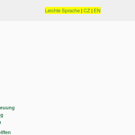
Leichte Sprache
|
CZ
|
EN
reuung
ng
n
iffen