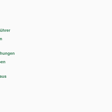
führer
en
chungen
ben
haus