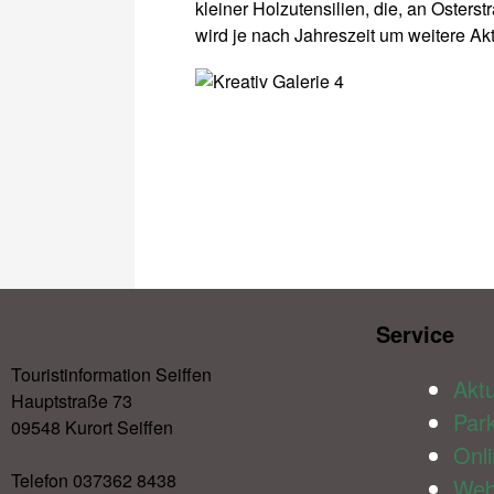
kleiner Holzutensilien, die, an Oster
wird je nach Jahreszeit um weitere Ak
Service​
Touristinformation Seiffen
Aktu
Hauptstraße 73
Par
09548 Kurort Seiffen
Onl
Telefon 037362 8438
We