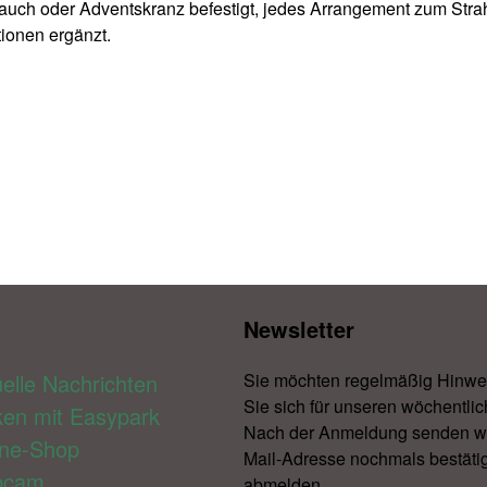
strauch oder Adventskranz befestigt, jedes Arrangement zum Str
tionen ergänzt.
Newsletter​
elle Nachrichten
Sie möchten regelmäßig Hinwe
Sie sich für unseren wöchentlic
ken mit Easypark
Nach der Anmeldung senden wir 
ine-Shop
Mail-Adresse nochmals bestätig
bcam
abmelden.​