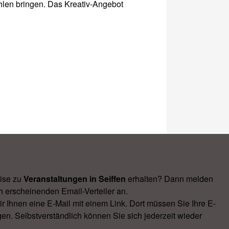
ahlen bringen. Das Kreativ-Angebot
ise zu
Veranstal­tungen in Seiffen
erhalten? Dann melden
h erscheinenden Email-Verteiler an.
Ihnen eine E-Mail mit einem Link. Dort müssen Sie Ihre E-
en. Selbstverständlich können Sie sich jederzeit wieder