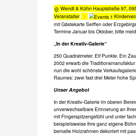
Wendt & Kühn
Hauptstraße 97, 095
Veranstalter
Kinderver
mit Gästekarte Seiffen oder Erzgebirg
Termine Januar bis Oktober, bitte meld
„In der Kreativ-Galerie“
250 Quadratmeter. Elf Punkte. Ein Zau
2002 erwarb die Traditionsmanufaktur
nun die wohl schönste Verkaufsgalerie 
Raumes: zwei fast drei Meter hohe Sp
Unser Angebot
In der Kreativ-Galerie im oberen Bere
unverwechselbare Erinnerung an Ihre
mit Fingerspitzengefühl und unter fach
beispielsweise Ihre ganz eigene Bühn
bemalte Holzrahmen dekoriert mit pass