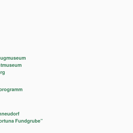
lzeugmuseum
chtmuseum
rg
lfeprogramm
hneudorf
ortuna Fundgrube”