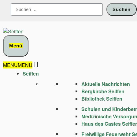
Zum
Suchen
Inhalt
nach:
springen
Menü
MENU
MENU
Seiffen
Aktuelle Nachrichten
Bergkirche Seiffen
Bibliothek Seiffen
Schulen und Kinder­bet
Medizinische Versorgu
Haus des Gastes Seiffe
Freiwillige Feuerwehr Se