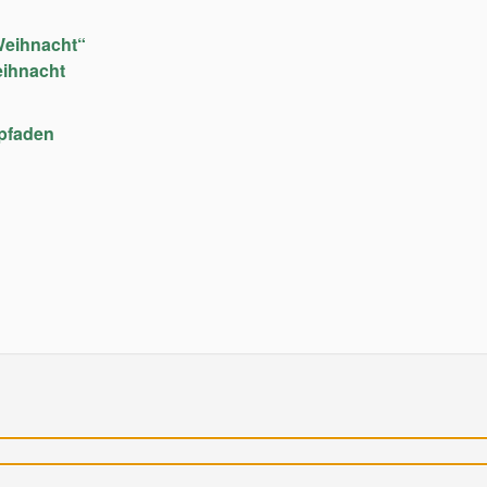
Weihnacht“
eihnacht
upfaden