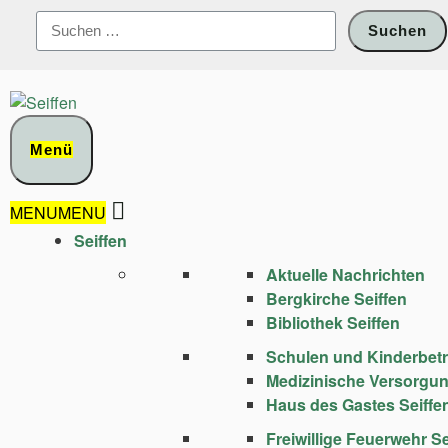
Zum
Suchen
Inhalt
nach:
springen
Menü
MENU
MENU
Seiffen
Aktuelle Nachrichten
Bergkirche Seiffen
Bibliothek Seiffen
Schulen und Kinder­bet
Medizinische Versorgu
Haus des Gastes Seiffe
Freiwillige Feuerwehr Se