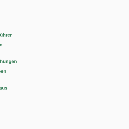
führer
en
chungen
ben
haus