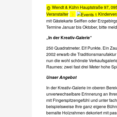
Wendt & Kühn
Hauptstraße 97, 095
Veranstalter
Kinderver
mit Gästekarte Seiffen oder Erzgebirg
Termine Januar bis Oktober, bitte meld
„In der Kreativ-Galerie“
250 Quadratmeter. Elf Punkte. Ein Zau
2002 erwarb die Traditionsmanufaktur
nun die wohl schönste Verkaufsgalerie 
Raumes: zwei fast drei Meter hohe Sp
Unser Angebot
In der Kreativ-Galerie im oberen Bere
unverwechselbare Erinnerung an Ihre
mit Fingerspitzengefühl und unter fach
beispielsweise Ihre ganz eigene Bühn
bemalte Holzrahmen dekoriert mit pass