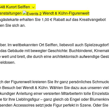
48 Kurort Seiffen
anstaltungen
Wendt & Kühn-Figurenwelt
sgästekarte erhalten Sie 1,00 € Rabatt auf das Kreativangebot
en Sie sich an.
ber. Im weltbekannten Ort Seiffen, liebevoll auch Spielzeugdorf
 das Gebäude mit bewegter Geschichte: Buchbinderei, Kinemat
weit und breit, die durch eine architektonisch aufwendige Gesta
ieldosen.
ich der Figurenwelt kreieren Sie Ihr ganz persönliches Schmucks
n Besuch bei Wendt & Kühn. Wählen Sie dazu aus unseren viels
kundiger Anleitung einer versierten Mitarbeiterin tolle Einzelst
e für Ihre Lieblingsfigur – ganz gleich ob Engel oder Blumenk
enden Accessoires setzt jede Figur perfekt in Szene. Oder Sie 