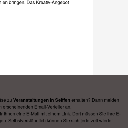
ahlen bringen. Das Kreativ-Angebot
ise zu
Veranstal­tungen in Seiffen
erhalten? Dann melden
h erscheinenden Email-Verteiler an.
Ihnen eine E-Mail mit einem Link. Dort müssen Sie Ihre E-
en. Selbstverständlich können Sie sich jederzeit wieder