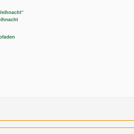
Weihnacht“
eihnacht
upfaden