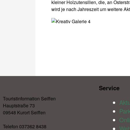
kleiner Holzutensilien, die, an Oster
wird je nach Jahreszeit um weitere Ak
Service​
Touristinformation Seiffen
Aktu
Hauptstraße 73
Par
09548 Kurort Seiffen
Onl
Telefon 037362 8438
We