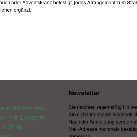
strauch oder Adventskranz befestigt, jedes Arrangement zum Str
tionen ergänzt.
Newsletter​
elle Nachrichten
Sie möchten regelmäßig Hinwe
Sie sich für unseren wöchentlic
ken mit Easypark
Nach der Anmeldung senden wir 
ine-Shop
Mail-Adresse nochmals bestätig
bcam
abmelden.​