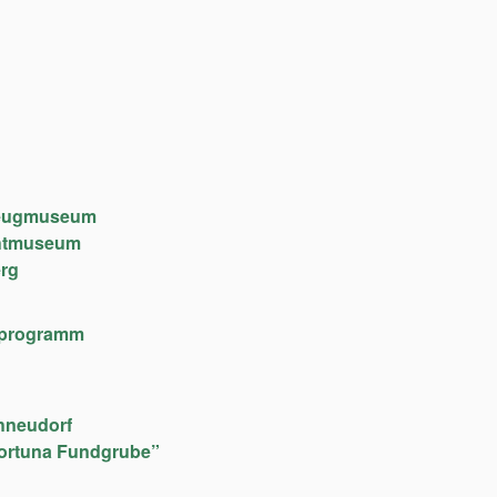
lzeugmuseum
chtmuseum
rg
lfeprogramm
hneudorf
ortuna Fundgrube”