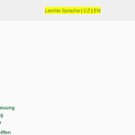
Leichte Sprache
|
CZ
|
EN
reuung
ng
n
iffen