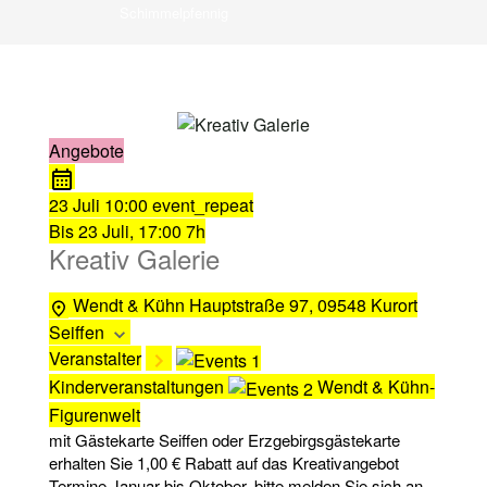
Schimmelpfennig
Angebote
23 Juli
10:00
event_repeat
Bis
23 Juli, 17:00
7h
Kreativ Galerie
Wendt & Kühn
Hauptstraße 97, 09548 Kurort
Seiffen
Veranstalter
Kinderveranstaltungen
Wendt & Kühn-
Figurenwelt
mit Gästekarte Seiffen oder Erzgebirgsgästekarte
erhalten Sie 1,00 € Rabatt auf das Kreativangebot
Termine Januar bis Oktober, bitte melden Sie sich an.