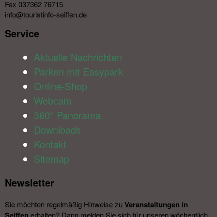
Fax 037362 76715
info@touristinfo-seiffen.de
Service​
Aktuelle Nachrichten
Parken mit Easypark
Online-Shop
Webcam
360° Panorama
Downloads
Kontakt
Sitemap
Newsletter​
Sie möchten regelmäßig Hinweise zu
Veranstal­tungen in
Seiffen
erhalten? Dann melden Sie sich für unseren wöchentlich