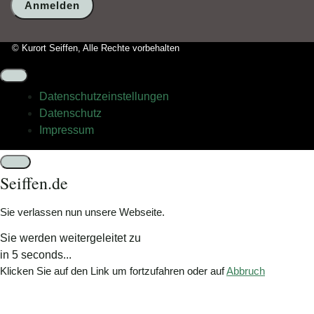
wählen
Sie
bitte
© Kurort Seiffen, Alle Rechte vorbehalten
den
Baum.
Datenschutz­einstellungen
Datenschutz
Impressum
Schließen
Seiffen.de
Sie verlassen nun unsere Webseite.
Sie werden weitergeleitet zu
in
5
seconds...
Klicken Sie auf den Link um fortzufahren oder auf
Abbruch