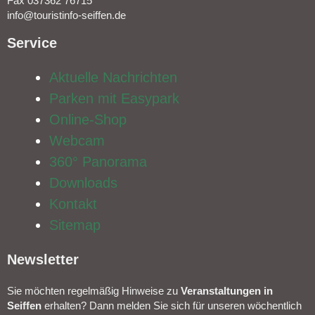
Fax 037362 76715
info@touristinfo-seiffen.de
Service​
Aktuelle Nachrichten
Parken mit Easypark
Online-Shop
Webcam
360° Panorama
Downloads
Kontakt
Sitemap
Newsletter​
Sie möchten regelmäßig Hinweise zu
Veranstal­tungen in
Seiffen
erhalten? Dann melden Sie sich für unseren wöchentlich