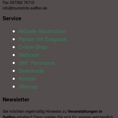
Fax 037362 76715
info@touristinfo-seiffen.de
Service​
Aktuelle Nachrichten
Parken mit Easypark
Online-Shop
Webcam
360° Panorama
Downloads
Kontakt
Sitemap
Newsletter​
Sie möchten regelmäßig Hinweise zu
Veranstal­tungen in
Seiffen
erhalten? Dann melden Sie sich für unseren wöchentlich