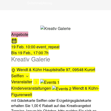
Schimmelpfennig
Angebote
19 Feb.
10:00
event_repeat
Bis
19 Feb., 17:00
7h
Kreativ Galerie
Wendt & Kühn
Hauptstraße 97, 09548 Kurort
Seiffen
Veranstalter
Kinderveranstaltungen
Wendt & Kühn-
Figurenwelt
mit Gästekarte Seiffen oder Erzgebirgsgästekarte
erhalten Sie 1,00 € Rabatt auf das Kreativangebot
Termine Januar bis Oktober, bitte melden Sie sich an.