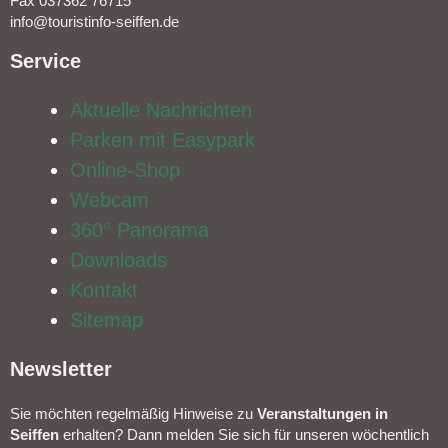
Fax 037362 76715
info@touristinfo-seiffen.de
Service​
Aktuelle Nachrichten
Parken mit Easypark
Online-Shop
Webcam
360° Panorama
Downloads
Kontakt
Sitemap
Newsletter​
Sie möchten regelmäßig Hinweise zu
Veranstal­tungen in
Seiffen
erhalten? Dann melden Sie sich für unseren wöchentlich