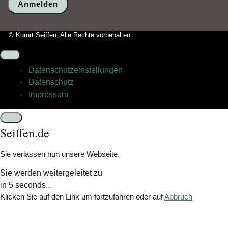
wählen
Sie
bitte
© Kurort Seiffen, Alle Rechte vorbehalten
den
Stern.
Datenschutz­einstellungen
Datenschutz
Impressum
Schließen
Seiffen.de
Sie verlassen nun unsere Webseite.
Sie werden weitergeleitet zu
in
5
seconds...
Klicken Sie auf den Link um fortzufahren oder auf
Abbruch