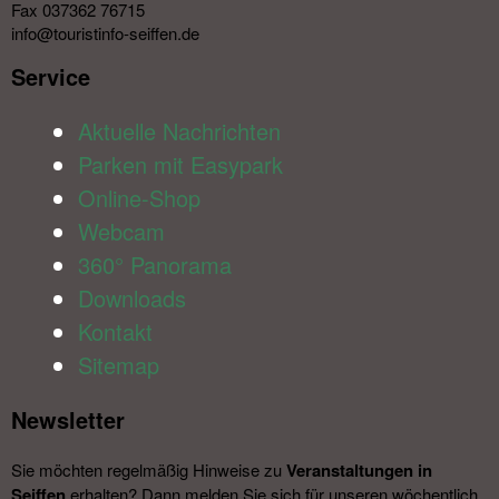
Fax 037362 76715
info@touristinfo-seiffen.de
Service​
Aktuelle Nachrichten
Parken mit Easypark
Online-Shop
Webcam
360° Panorama
Downloads
Kontakt
Sitemap
Newsletter​
Sie möchten regelmäßig Hinweise zu
Veranstal­tungen in
Seiffen
erhalten? Dann melden Sie sich für unseren wöchentlich