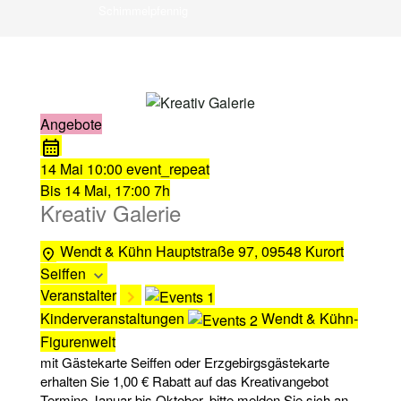
Schimmelpfennig
Angebote
14 Mai
10:00
event_repeat
Bis
14 Mai, 17:00
7h
Kreativ Galerie
Wendt & Kühn
Hauptstraße 97, 09548 Kurort
Seiffen
Veranstalter
Kinderveranstaltungen
Wendt & Kühn-
Figurenwelt
mit Gästekarte Seiffen oder Erzgebirgsgästekarte
erhalten Sie 1,00 € Rabatt auf das Kreativangebot
Termine Januar bis Oktober, bitte melden Sie sich an.