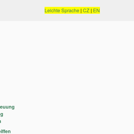
Leichte Sprache
|
CZ
|
EN
reuung
ng
n
iffen