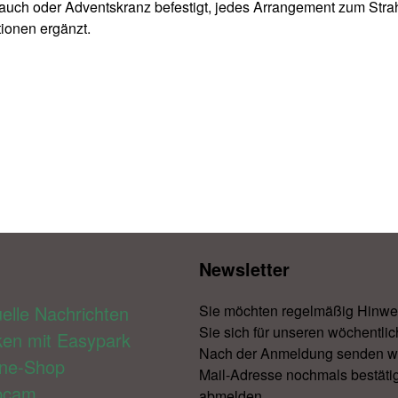
strauch oder Adventskranz befestigt, jedes Arrangement zum Str
tionen ergänzt.
Newsletter​
elle Nachrichten
Sie möchten regelmäßig Hinwe
Sie sich für unseren wöchentlic
ken mit Easypark
Nach der Anmeldung senden wir 
ine-Shop
Mail-Adresse nochmals bestätig
bcam
abmelden.​