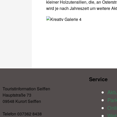
kleiner Holzutensilien, die, an Oster
wird je nach Jahreszeit um weitere Ak
Service​
Touristinformation Seiffen
Aktu
Hauptstraße 73
Par
09548 Kurort Seiffen
Onl
Telefon 037362 8438
We