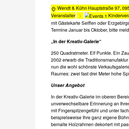
Wendt & Kühn
Hauptstraße 97, 095
Veranstalter
Kinderver
mit Gästekarte Seiffen oder Erzgebirg
Termine Januar bis Oktober, bitte meld
„In der Kreativ-Galerie“
250 Quadratmeter. Elf Punkte. Ein Zau
2002 erwarb die Traditionsmanufaktur
nun die wohl schönste Verkaufsgalerie 
Raumes: zwei fast drei Meter hohe Sp
Unser Angebot
In der Kreativ-Galerie im oberen Bere
unverwechselbare Erinnerung an Ihre
mit Fingerspitzengefühl und unter fach
beispielsweise Ihre ganz eigene Bühn
bemalte Holzrahmen dekoriert mit pass