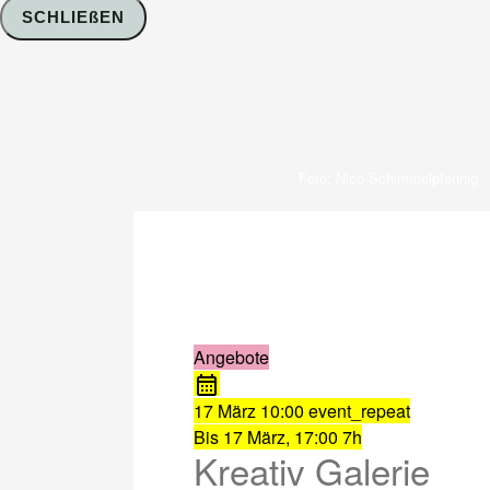
SCHLIEßEN
Foto: Nico Schimmelpfennig
Angebote
17 März
10:00
event_repeat
Bis
17 März, 17:00
7h
Kreativ Galerie