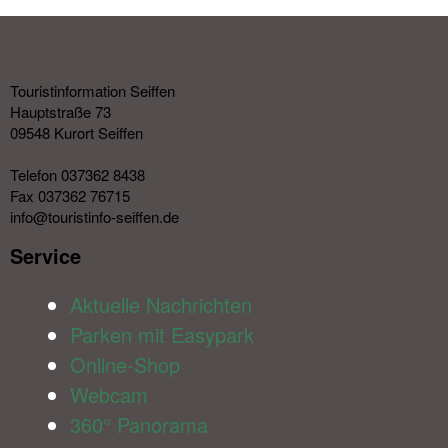
Touristinformation Seiffen
Hauptstraße 73
09548 Kurort Seiffen
Telefon 037362 8438
Fax 037362 76715
info@touristinfo-seiffen.de
Service​
Aktuelle Nachrichten
Parken mit Easypark
Online-Shop
Webcam
360° Panorama