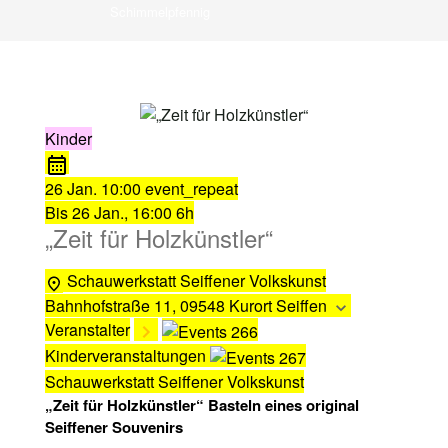
Schimmelpfennig
Kinder
26 Jan.
10:00
event_repeat
Bis
26 Jan., 16:00
6h
„Zeit für Holzkünstler“
Schauwerkstatt Seiffener Volkskunst
Bahnhofstraße 11, 09548 Kurort Seiffen
Veranstalter
Kinderveranstaltungen
Schauwerkstatt Seiffener Volkskunst
„Zeit für Holzkünstler“ Basteln eines original
Seiffener Souvenirs