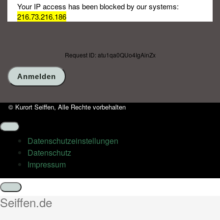
Your IP access has been blocked by our systems:
216.73.216.186
Request ID: atu1qa0QUo4IgAinZx
© Kurort Seiffen, Alle Rechte vorbehalten
Datenschutz­einstellungen
Datenschutz
Impressum
Schließen
Seiffen.de