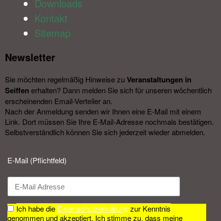
Downloads
Kontakt
Sitemap
Newsletter​
Sie möchten regelmäßig Hinweise zu
Veranstal­tungen in
Seiffen
erhalten? Dann melden Sie sich für unseren wöchentlich
erscheinenden Email-Verteiler an.
Nach der Anmeldung senden wir Ihnen eine E-Mail mit einem
Link. Dort müssen Sie Ihre E-Mail-Adresse nochmals bestätigen.
Selbstverständlich können Sie sich jederzeit wieder abmelden.​
E-Mail (Pflichtfeld)
Ich habe die
Datenschutzerklärung
zur Kenntnis
genommen und akzeptiert. Ich stimme zu, dass meine