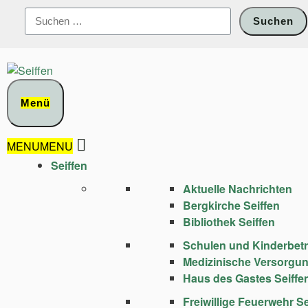
Zum
Suchen
Inhalt
nach:
springen
Menü
MENU
MENU
Seiffen
Aktuelle Nachrichten
Bergkirche Seiffen
Bibliothek Seiffen
Schulen und Kinder­bet
Medizinische Versorgu
Haus des Gastes Seiffe
Freiwillige Feuerwehr Se