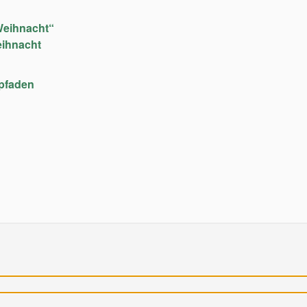
Weihnacht“
eihnacht
upfaden