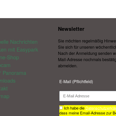
Newsletter​
elle Nachrichten
Sie möchten regelmäßig Hinwe
Sie sich für unseren wöchentlic
ken mit Easypark
Nach der Anmeldung senden wir 
ine-Shop
Mail-Adresse nochmals bestätig
bcam
abmelden.​
° Panorama
nloads
E-Mail (Pflichtfeld)
takt
emap
Ich habe die
Datenschutzerklä
dass meine Email-Adresse zur B