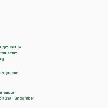
lzeugmuseum
chtmuseum
rg
lfeprogramm
hneudorf
ortuna Fundgrube”