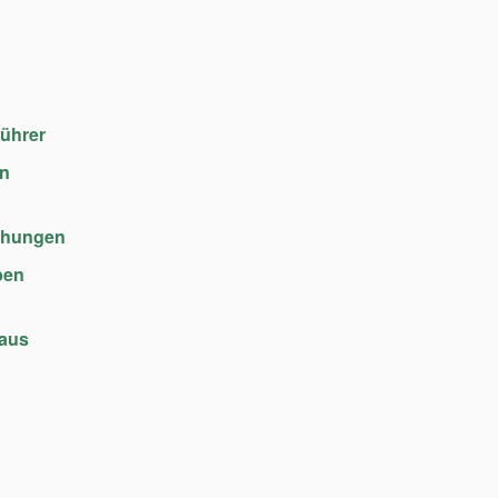
führer
en
chungen
ben
haus