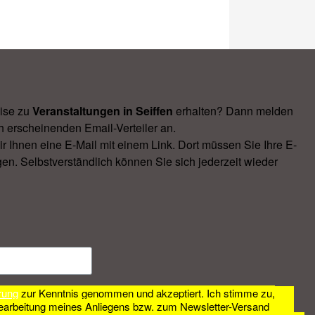
ise zu
Veranstal­tungen in Seiffen
erhalten? Dann melden
h erscheinenden Email-Verteiler an.
Ihnen eine E-Mail mit einem Link. Dort müssen Sie Ihre E-
en. Selbstverständlich können Sie sich jederzeit wieder
rung
zur Kenntnis genommen und akzeptiert. Ich stimme zu,
earbeitung meines Anliegens bzw. zum Newsletter-Versand