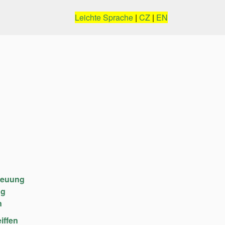
Leichte Sprache
|
CZ
|
EN
reuung
ng
n
iffen