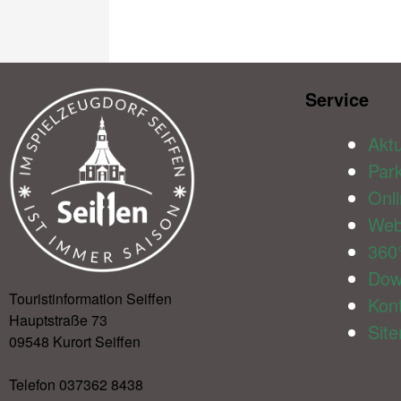
Service​
Aktu
Par
Onl
We
360
Dow
Touristinformation Seiffen
Kon
Hauptstraße 73
Sit
09548 Kurort Seiffen
Telefon 037362 8438