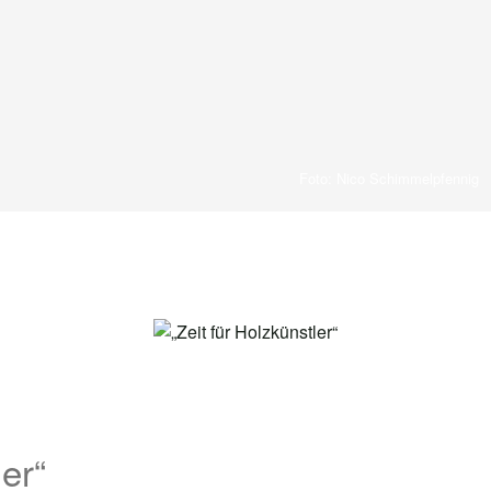
Foto: Nico Schimmelpfennig
ler“