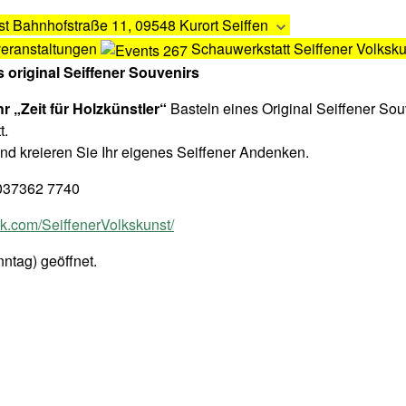
st
Bahnhofstraße 11, 09548 Kurort Seiffen
veranstaltungen
Schauwerkstatt Seiffener Volksku
s original Seiffener Souvenirs
hr „Zeit für Holzkünstler“
Basteln eines Original Seiffener Sou
t.
nd kreieren Sie Ihr eigenes Seiffener Andenken.
, 037362 7740
.com/SeiffenerVolkskunst/
ntag) geöffnet.