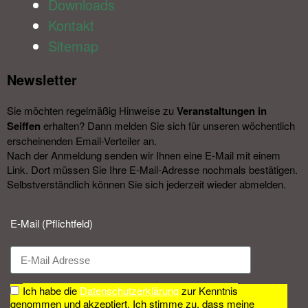
Downloads
Kontakt
Sitemap
Newsletter​
Sie möchten regelmäßig Hinweise zu
Veranstal­tungen in
Seiffen
erhalten? Dann melden Sie sich für unseren wöchentlich
erscheinenden Email-Verteiler an.
Nach der Anmeldung senden wir Ihnen eine E-Mail mit einem
Link. Dort müssen Sie Ihre E-Mail-Adresse nochmals bestätigen.
Selbstverständlich können Sie sich jederzeit wieder abmelden.​
E-Mail (Pflichtfeld)
Ich habe die
Datenschutzerklärung
zur Kenntnis
genommen und akzeptiert. Ich stimme zu, dass meine