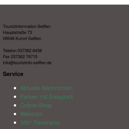
Touristinformation Seiffen
Hauptstraße 73
09548 Kurort Seiffen
Telefon 037362 8438
Fax 037362 76715
info@touristinfo-seiffen.de
Service​
Aktuelle Nachrichten
Parken mit Easypark
Online-Shop
Webcam
360° Panorama