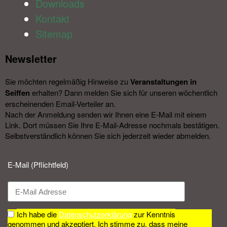
Downloads
Kontakt
Sitemap
Newsletter​
Sie möchten regelmäßig Hinweise zu
Veranstal­tungen in
Seiffen
erhalten? Dann melden Sie sich für unseren wöchentlich
erscheinenden Email-Verteiler an.
Nach der Anmeldung senden wir Ihnen eine E-Mail mit einem
Link. Dort müssen Sie Ihre E-Mail-Adresse nochmals bestätigen.
Selbstverständlich können Sie sich jederzeit wieder abmelden.​
E-Mail (Pflichtfeld)
Ich habe die
Datenschutzerklärung
zur Kenntnis
genommen und akzeptiert. Ich stimme zu, dass meine