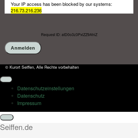
Your IP access has been blocked by our systems:
216.73.216.236
Request ID: atD0o3z3PxlZZ9AhiZ
© Kurort Seiffen, Alle Rechte vorbehalten
Datenschutz­einstellungen
Datenschutz
Impressum
Schließen
Seiffen.de