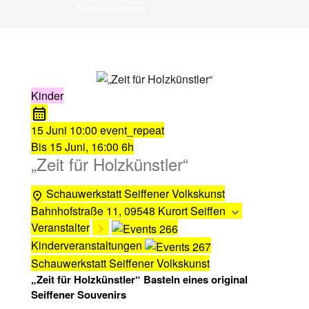
Schimmelpfennig
Kinder
15 Juni
10:00
event_repeat
Bis
15 Juni, 16:00
6h
„Zeit für Holzkünstler“
Schauwerkstatt Seiffener Volkskunst
Bahnhofstraße 11, 09548 Kurort Seiffen
Veranstalter
Kinderveranstaltungen
Schauwerkstatt Seiffener Volkskunst
„Zeit für Holzkünstler“ Basteln eines original
Seiffener Souvenirs